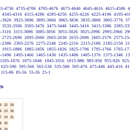
65-4736
4735-4706
4705-4676
4675-4646
4645-4616
4615-4586
4
4345-4316
4315-4286
4285-4256
4255-4226
4225-4196
4195-41
5-3926
3925-3896
3895-3866
3865-3836
3835-3806
3805-3776
37
3535-3506
3505-3476
3475-3446
3445-3416
3415-3386
3385-33
5-3116
3115-3086
3085-3056
3055-3026
3025-2996
2995-2966
29
2725-2696
2695-2666
2665-2636
2635-2606
2605-2576
2575-25
5-2306
2305-2276
2275-2246
2245-2216
2215-2186
2185-2156
21
1915-1886
1885-1856
1855-1826
1825-1796
1795-1766
1765-17
5-1496
1495-1466
1465-1436
1435-1406
1405-1376
1375-1346
13
1105-1076
1075-1046
1045-1016
1015-986
985-956
955-926
925
625-596
595-566
565-536
535-506
505-476
475-446
445-416
41
115-86
85-56
55-26
25-1
26
5
22
29
6
23
30
7
24
31
8
25
9
26