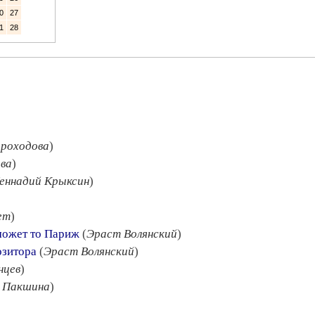
0
27
1
28
ороходова
)
ова
)
еннадий Крыксин
)
ет
)
 может то Париж
(
Эраст Волянский
)
озитора
(
Эраст Волянский
)
нцев
)
 Пакшина
)