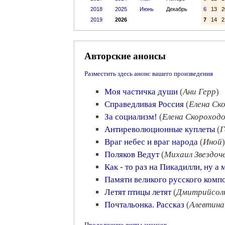
2018
2025
Июнь
Декабрь
6
13
2
2019
2026
7
14
2
Авторские анонсы
Разместить здесь анонс вашего произведения
Моя частичка души
(
Ани Герр
)
Справедливая Россия
(
Елена Ск
За социализм!
(
Елена Скороход
Антиреволюционные куплеты
(
Г
Враг небес и враг народа
(
Иной
)
Поляков Ведут
(
Михаил Звездоч
Как - то раз на Пикадилли, ну а
Памяти великого русского комп
Летят птицы летят
(
Дмитрийсол
Почтальонка. Рассказ
(
Алевтина
Продолжение ленты анонсов →