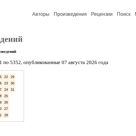
Авторы
Произведения
Рецензии
Поиск
едений
зведений
1 по 5352, опубликованные 07 августа 2026 года
5
22
29
6
23
30
7
24
31
8
25
9
26
0
27
1
28