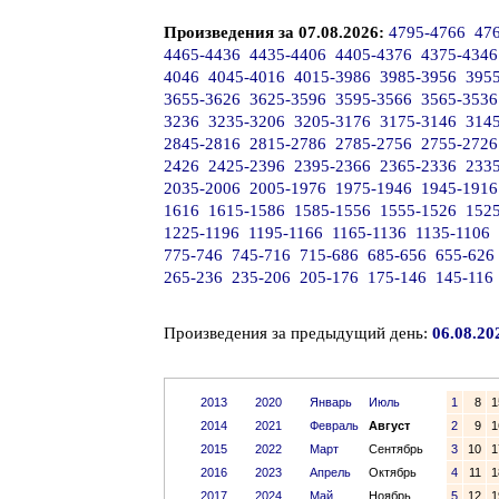
Произведения за 07.08.2026:
4795-4766
47
4465-4436
4435-4406
4405-4376
4375-4346
4046
4045-4016
4015-3986
3985-3956
395
3655-3626
3625-3596
3595-3566
3565-3536
3236
3235-3206
3205-3176
3175-3146
314
2845-2816
2815-2786
2785-2756
2755-2726
2426
2425-2396
2395-2366
2365-2336
233
2035-2006
2005-1976
1975-1946
1945-1916
1616
1615-1586
1585-1556
1555-1526
152
1225-1196
1195-1166
1165-1136
1135-1106
775-746
745-716
715-686
685-656
655-626
265-236
235-206
205-176
175-146
145-116
Произведения за предыдущий день:
06.08.20
2013
2020
Январь
Июль
1
8
1
2014
2021
Февраль
Август
2
9
1
2015
2022
Март
Сентябрь
3
10
1
2016
2023
Апрель
Октябрь
4
11
1
2017
2024
Май
Ноябрь
5
12
1