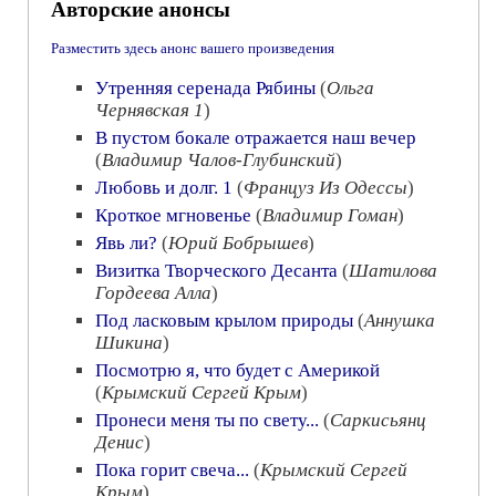
Авторские анонсы
Разместить здесь анонс вашего произведения
Утренняя серенада Рябины
(
Ольга
Чернявская 1
)
В пустом бокале отражается наш вечер
(
Владимир Чалов-Глубинский
)
Любовь и долг. 1
(
Француз Из Одессы
)
Кроткое мгновенье
(
Владимир Гоман
)
Явь ли?
(
Юрий Бобрышев
)
Визитка Творческого Десанта
(
Шатилова
Гордеева Алла
)
Под ласковым крылом природы
(
Аннушка
Шикина
)
Посмотрю я, что будет с Америкой
(
Крымский Сергей Крым
)
Пронеси меня ты по свету...
(
Саркисьянц
Денис
)
Пока горит свеча...
(
Крымский Сергей
Крым
)