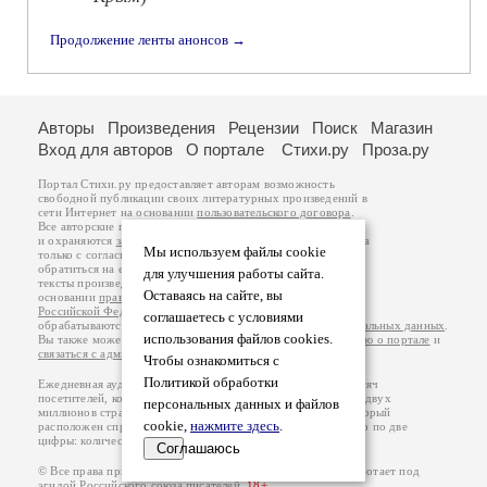
Продолжение ленты анонсов →
Авторы
Произведения
Рецензии
Поиск
Магазин
Вход для авторов
О портале
Стихи.ру
Проза.ру
Портал Стихи.ру предоставляет авторам возможность
свободной публикации своих литературных произведений в
сети Интернет на основании
пользовательского договора
.
Все авторские права на произведения принадлежат авторам
и охраняются
законом
. Перепечатка произведений возможна
Мы используем файлы cookie
только с согласия его автора, к которому вы можете
обратиться на его авторской странице. Ответственность за
для улучшения работы сайта.
тексты произведений авторы несут самостоятельно на
Оставаясь на сайте, вы
основании
правил публикации
и
законодательства
Российской Федерации
. Данные пользователей
соглашаетесь с условиями
обрабатываются на основании
Политики обработки персональных данных
.
использования файлов cookies.
Вы также можете посмотреть более подробную
информацию о портале
и
связаться с администрацией
.
Чтобы ознакомиться с
Политикой обработки
Ежедневная аудитория портала Стихи.ру – порядка 200 тысяч
посетителей, которые в общей сумме просматривают более двух
персональных данных и файлов
миллионов страниц по данным счетчика посещаемости, который
cookie,
нажмите здесь
.
расположен справа от этого текста. В каждой графе указано по две
цифры: количество просмотров и количество посетителей.
Соглашаюсь
© Все права принадлежат авторам, 2000-2026. Портал работает под
эгидой
Российского союза писателей
.
18+