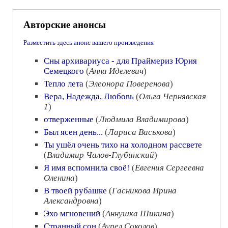
Авторские анонсы
Разместить здесь анонс вашего произведения
Сны архивариуса - для Праймериз Юрия
Семецкого
(
Анна Иделевич
)
Тепло лета
(
Элеонора Поверенова
)
Вера, Надежда, Любовь
(
Ольга Чернявская
1
)
отверженные
(
Людмила Владимирова
)
Был ясен день...
(
Лариса Васькова
)
Ты ушёл очень тихо на холодном рассвете
(
Владимир Чалов-Глубинский
)
Я имя вспомнила своё!
(
Евгения Сергеевна
Оленина
)
В твоей рубашке
(
Гасникова Ирина
Александровна
)
Эхо мгновений
(
Аннушка Шикина
)
Странный сон
(
Аурел Соколов
)