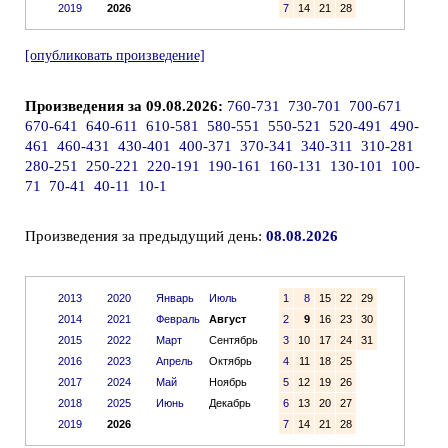
2019
2026
7
14
21
28
[опубликовать произведение]
Произведения за 09.08.2026:
760-731
730-701
700-671
670-641
640-611
610-581
580-551
550-521
520-491
490-
461
460-431
430-401
400-371
370-341
340-311
310-281
280-251
250-221
220-191
190-161
160-131
130-101
100-
71
70-41
40-11
10-1
Произведения за предыдущий день:
08.08.2026
2013
2020
Январь
Июль
1
8
15
22
29
2014
2021
Февраль
Август
2
9
16
23
30
2015
2022
Март
Сентябрь
3
10
17
24
31
2016
2023
Апрель
Октябрь
4
11
18
25
2017
2024
Май
Ноябрь
5
12
19
26
2018
2025
Июнь
Декабрь
6
13
20
27
2019
2026
7
14
21
28