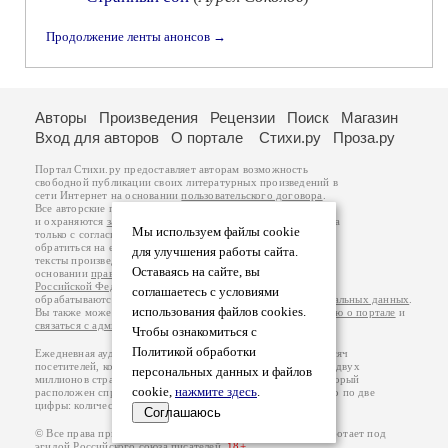
Продолжение ленты анонсов →
Авторы
Произведения
Рецензии
Поиск
Магазин
Вход для авторов
О портале
Стихи.ру
Проза.ру
Портал Стихи.ру предоставляет авторам возможность
свободной публикации своих литературных произведений в
сети Интернет на основании
пользовательского договора
.
Все авторские права на произведения принадлежат авторам
и охраняются
законом
. Перепечатка произведений возможна
Мы используем файлы cookie
только с согласия его автора, к которому вы можете
обратиться на его авторской странице. Ответственность за
для улучшения работы сайта.
тексты произведений авторы несут самостоятельно на
Оставаясь на сайте, вы
основании
правил публикации
и
законодательства
Российской Федерации
. Данные пользователей
соглашаетесь с условиями
обрабатываются на основании
Политики обработки персональных данных
.
использования файлов cookies.
Вы также можете посмотреть более подробную
информацию о портале
и
связаться с администрацией
.
Чтобы ознакомиться с
Политикой обработки
Ежедневная аудитория портала Стихи.ру – порядка 200 тысяч
посетителей, которые в общей сумме просматривают более двух
персональных данных и файлов
миллионов страниц по данным счетчика посещаемости, который
cookie,
нажмите здесь
.
расположен справа от этого текста. В каждой графе указано по две
цифры: количество просмотров и количество посетителей.
Соглашаюсь
© Все права принадлежат авторам, 2000-2026. Портал работает под
эгидой
Российского союза писателей
.
18+