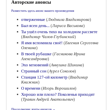
Авторские анонсы
Разместить здесь анонс вашего произведения
отверженные
(
Людмила Владимирова
)
Был ясен день...
(
Лариса Васькова
)
Ты ушёл очень тихо на холодном рассвете
(
Владимир Чалов-Глубинский
)
Я имя вспомнила своё!
(
Евгения Сергеевна
Оленина
)
В твоей рубашке
(
Гасникова Ирина
Александровна
)
Эхо мгновений
(
Аннушка Шикина
)
Странный сон
(
Аурел Соколов
)
Станция 127-ой километр
(
Владимир
Книжник
)
О времени
(
Игорь Ворошилов
)
Хорошо или плохо? Поколенья приходят
(
Травин Андрей Анатольевич
)
Продолжение ленты анонсов →