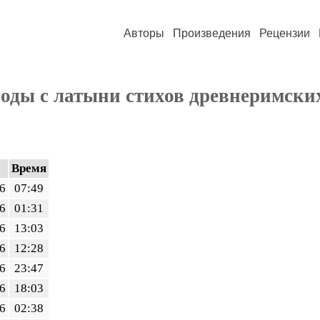
Авторы
Произведения
Рецензии
оды с латыни стихов древнеримски
Время
6
07:49
6
01:31
6
13:03
6
12:28
6
23:47
6
18:03
6
02:38