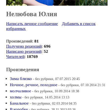
Нелюбова Юлия
Написать личное сообщение
Добавить в список
избранных
Произведений:
81
Получено рецензий
:
696
Написано рецензий
:
52
Читателей
:
18769
Произведения
Зима близко
- без рубрики, 07.07.2015 20:45
Ночное, речное, походное
- без рубрики, 07.10.2014 21:31
молчаливое
- без рубрики, 10.09.2014 18:38
холмы
- без рубрики, 14.05.2014 13:13
Банальное
- без рубрики, 02.03.2014 04:35
В коробке
- без рубрики, 28.11.2013 03:26