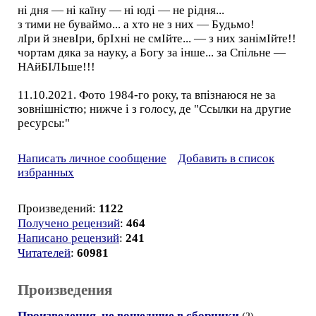
ні дня — ні каїну — ні юді — не рідня...
з тими не буваймо... а хто не з них — Будьмо!
лІри й зневІри, брІхні не смІйте... — з них занімІйте!!
чортам дяка за науку, а Богу за інше... за Спільне —
НАйБІЛЬше!!!
11.10.2021. Фото 1984-го року, та впізнаюся не за
зовнішністю; нижче і з голосу, де "Ссылки на другие
ресурсы:"
Написать личное сообщение
Добавить в список
избранных
Произведений:
1122
Получено рецензий
:
464
Написано рецензий
:
241
Читателей
:
60981
Произведения
Произведения, не вошедшие в сборники