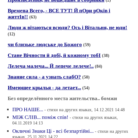
(2)
Времена Всего, - ВСЕ ТУТ! Й пОри рОкiв i
життIв!!
(63)
Люди ж вiтаються всюди? Ось i Вiтальня, не юди!
(12)
чи близьке людське до Божого
(59)
Стане Вiчности й добi, й кожному тобI
(38)
Лелеча малеча... Й лепече лелече!..
(84)
Знание сила - а узнать слабО?
(50)
Имеющее крылья - да летает...
(54)
Без определённого места жительства.. бомжи
ПРО НАШЕ...
- стихи на других языках, 14.12.2021 14:48
МIЖ СЛIВ... помiж спiв!
- стихи на других языках,
04.11.2019 14:13
Окличнi Знаки Цi - всi безпартiйнi...
- стихи на других
языках, 25.11.2021 14:22