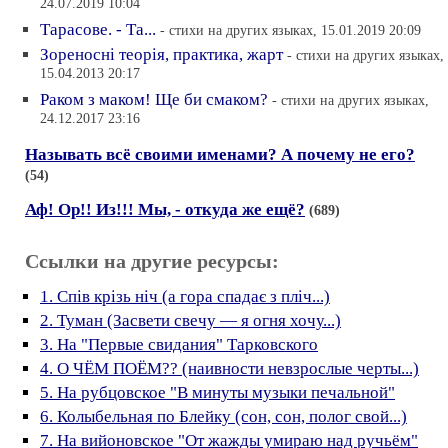
24.07.2019 10:04
Тарасове. - Та...
- стихи на других языках, 15.01.2019 20:09
Зореноснi теорiя, практика, жарт
- стихи на других языках,
15.04.2013 20:17
Раком з маком! Ще би смаком?
- стихи на других языках,
24.12.2017 23:16
Называть всё своими именами? А почему не его?
(54)
Аф! Ор!! Из!!! Мы, - откуда же ещё?
(689)
Ссылки на другие ресурсы:
1. Спів крізь ніч (а гора спадає з пліч...)
2. Туман (Засвети свечу — я огня хочу...)
3. На "Первые свидания" Тарковского
4. О ЧЁМ ПОЁМ?? (наивности невзрослые черты...)
5. На рубцовское "В минуты музыки печальной"
6. Колыбельная по Блейку (сон, сон, полог свой...)
7. На вийоновское "От жажды умираю над ручьём"