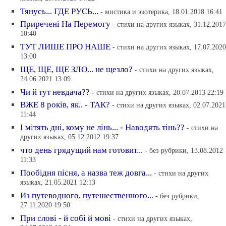
Тянусь... ГДЕ РУСЬ...
- мистика и эзотерика, 18.01.2018 16:41
Приреченi На Перемогу
- стихи на других языках, 31.12.2017
10:40
ТУТ ЛИШЕ ПРО НАШЕ
- стихи на других языках, 17.07.2020
13:00
ЩЕ, ЩЕ, ЩЕ ЗЛО... не щезло?
- стихи на других языках,
24.06.2021 13:09
Чи й тут невдача??
- стихи на других языках, 20.07.2013 22:19
ВЖЕ 8 рокiв, як.. - ТАК?
- стихи на других языках, 02.07.2021
11:44
I мiтять днi, кому не лiнь... - Наводять тiнь??
- стихи на
других языках, 05.12.2012 19:37
что день грядущий нам готовит...
- без рубрики, 13.08.2012
11:33
Пообiдня пiсня, а назва теж довга...
- стихи на других
языках, 21.05.2021 12:13
Из путеводного, путешественного...
- без рубрики,
27.11.2020 19:50
При словi - й собi й мовi
- стихи на других языках,