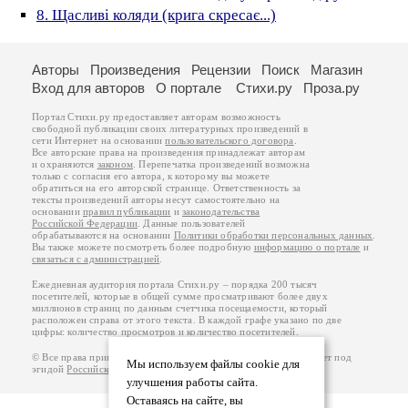
8. Щасливі коляди (крига скресає...)
Авторы
Произведения
Рецензии
Поиск
Магазин
Вход для авторов
О портале
Стихи.ру
Проза.ру
Портал Стихи.ру предоставляет авторам возможность
свободной публикации своих литературных произведений в
сети Интернет на основании
пользовательского договора
.
Все авторские права на произведения принадлежат авторам
и охраняются
законом
. Перепечатка произведений возможна
только с согласия его автора, к которому вы можете
обратиться на его авторской странице. Ответственность за
тексты произведений авторы несут самостоятельно на
основании
правил публикации
и
законодательства
Российской Федерации
. Данные пользователей
обрабатываются на основании
Политики обработки персональных данных
.
Вы также можете посмотреть более подробную
информацию о портале
и
связаться с администрацией
.
Ежедневная аудитория портала Стихи.ру – порядка 200 тысяч
посетителей, которые в общей сумме просматривают более двух
миллионов страниц по данным счетчика посещаемости, который
расположен справа от этого текста. В каждой графе указано по две
цифры: количество просмотров и количество посетителей.
© Все права принадлежат авторам, 2000-2026. Портал работает под
Мы используем файлы cookie для
эгидой
Российского союза писателей
.
18+
улучшения работы сайта.
Оставаясь на сайте, вы