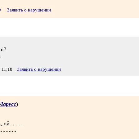
•
Заявить о нарушении
ші?
е
 11:18
Заявить о нарушении
Ларусс
)
ой.........
........