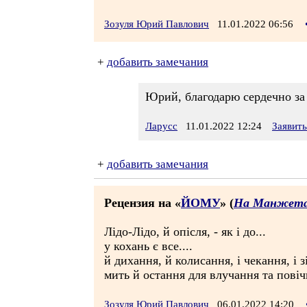
Зозуля Юрий Павлович
11.01.2022 06:56
+
добавить замечания
Юрий, благодарю сердечно за
Ларусс
11.01.2022 12:24
Заявит
+
добавить замечания
Рецензия на «
ЙОМУ
» (
На Манжета
Лідо-Лідо, й опісля, - як і до...
у кохань є все....
й дихання, й колисання, і чекання, і з
мить й остання для влучання та повічн
Зозуля Юрий Павлович
06.01.2022 14:20