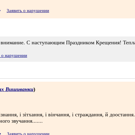
•
Заявить о нарушении
 внимание. С наступающим Праздником Крещения! Тепла
ь о нарушении
х Вишиванки
)
ізнання, і зітхання, і вінчання, і страждання, й доостання..
ого звучання.......
•
Заявить о нарушении