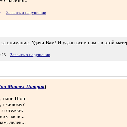
+ СпасиБо!..
•
Заявить о нарушении
 за внимание. Удачи Вам! И удачи всем нам,- в этой мате
:23
Заявить о нарушении
он Маклех Патрик
)
в, пане Шон!
, і живому?
зі стежки:
них часів...
ам, лелек...