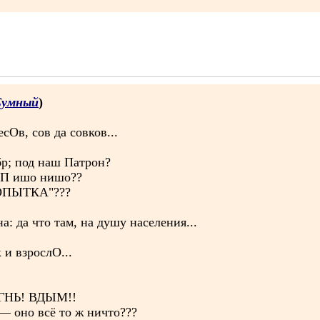
Сумный
)
сОв, сов да совков...
бр; под наш Патрон?
ВП ишо нишо??
ПОПЫТКА"???
а: да что там, на душу населения...
 и взрослО...
 ОГНЬ! ВДЫМ!!
 — оно всё то ж ничто???