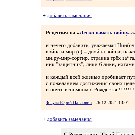
+
добавить замечания
Рецензия на «
Легко начать войну...
»
и нечего добавить, уважаемая Нин(очк)а, 
война и мир (с) = двойна война; начать 
ми.ру-мир-сортир, странна трёх за*гад
ник "защитник", лики б лики, ихтамнет
и каждый всей жизнью пробивает путь 
с пожеланием достижения своих целей -
и опять вспомним о Рождестве!!!!!!!!!!
Зозуля Юрий Павлович
26.12.2021 13:01
+
добавить замечания
С Рождеством, Юрий Павлович