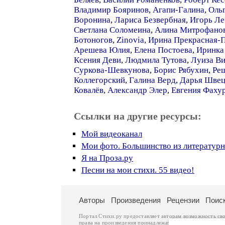
Владимир Бояринов
,
Агапи-Галина
,
Оль
Воронина
,
Лариса Безвербная
,
Игорь Ле
Светлана Соломеина
,
Алина Митрофано
Ботоногов
,
Zinovia
,
Ирина Прекрасная-
Арешева Юлия
,
Елена Постоева
,
Иринка
Ксения Деви
,
Людмила Тутова
,
Луиза В
Суркова-Шевкунова
,
Борис Рябухин
,
Ре
Коллегорский
,
Галина Верд
,
Дарья Шве
Ковалёв
,
Александр Элер
,
Евгения Фаху
Ссылки на другие ресурсы:
Мой видеоканал
Мои фото. Большинство из литературн
Я на Проза.ру
Песни на мои стихи. 55 видео!
Авторы
Произведения
Рецензии
Поис
Портал Стихи.ру предоставляет авторам возможность св
права на произведения принадлежат авторам и охраняют