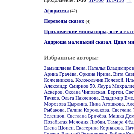
продолжение:
1-50
51-100
101-150
→
Афоризмы
(42)
Переводы сказок
(4)
Прозаические миниатюры, эссе и стат
Андрюша маленький сказал. Цикл м
Избранные авторы:
Замышляева Елена
,
Наталья Владимиро
Арина Грачёва
,
Оркина Ирина
,
Вита Сав
Кожевникова
,
Колокольчик Полевой
,
Иль
Александр Смирнов 50
,
Лаура Михрали
Аскеров
,
Оксана Чиповская
,
Берген
,
Све
Тачков
,
Ольга Накленова
,
Владимир Еме
Морозова Цырлина
,
Нина Агошкова
,
Ал
Рыбакова
,
Галина Королькова
,
Светлана 
Зеленцов
,
Светлана Бричёва
,
Машка Дем
Позабытая Мелодия Любви
,
Тамара Фёд
Елена Шопен
,
Екатерина Корнакова
,
Нат
Беляев
,
Василий Романенков
,
Роберт Кес