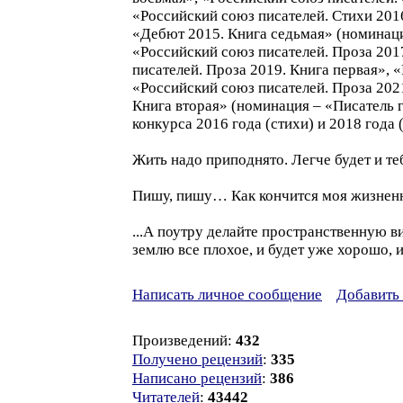
«Российский союз писателей. Стихи 2016
«Дебют 2015. Книга седьмая» (номинация
«Российский союз писателей. Проза 2017
писателей. Проза 2019. Книга первая», 
«Российский союз писателей. Проза 2021
Книга вторая» (номинация – «Писатель 
конкурса 2016 года (стихи) и 2018 года
Жить надо приподнято. Легче будет и теб
Пишу, пишу… Как кончится моя жизненна
...А поутpу делайте пpостpанственную 
землю все плохое, и будет уже хоpошо, 
Написать личное сообщение
Добавить 
Произведений:
432
Получено рецензий
:
335
Написано рецензий
:
386
Читателей
:
43442