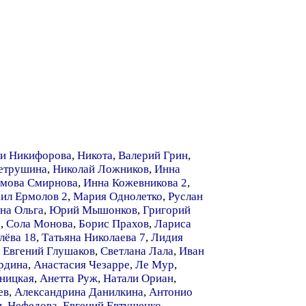
ли Никифорова
,
Никота
,
Валерий Грин
,
етрушина
,
Николай Ложников
,
Инна
имова Смирнова
,
Инна Кожевникова 2
,
ил Ермолов 2
,
Мария Однолетко
,
Руслан
на Ольга
,
Юрий Мышонков
,
Григорий
а
,
Сола Монова
,
Борис Прахов
,
Лариса
лёва 18
,
Татьяна Николаева 7
,
Лидия
,
Евгений Глушаков
,
Светлана Лала
,
Иван
рдина
,
Анастасия Чезарре
,
Ле Мур
,
ницкая
,
Анетта Руж
,
Натали Ориан
,
ев
,
Александрина Данилкина
,
Антонио
ь Нефедова
,
Евгений Евтушенко
,