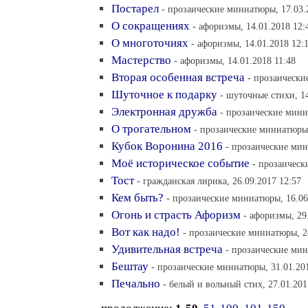
Постарел
- прозаические миниатюры, 17.03.
О сокращениях
- афоризмы, 14.01.2018 12:
О многоточиях
- афоризмы, 14.01.2018 12:
Мастерство
- афоризмы, 14.01.2018 11:48
Вторая особенная встреча
- прозаически
Шуточное к подарку
- шуточные стихи, 14
Электронная дружба
- прозаические мини
О трогательном
- прозаические миниатюры,
Кубок Воронина 2016
- прозаические мин
Моё историческое событие
- прозаическ
Тост
- гражданская лирика, 26.09.2017 12:57
Кем быть?
- прозаические миниатюры, 16.06
Огонь и страсть Афоризм
- афоризмы, 29
Вот как надо!
- прозаические миниатюры, 2
Удивительная встреча
- прозаические мин
Бештау
- прозаические миниатюры, 31.01.20
Печально
- белый и вольный стих, 27.01.201