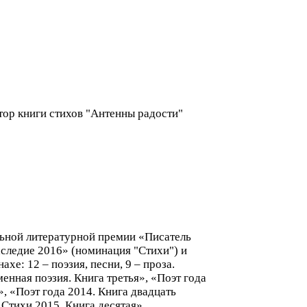
тор книги стихов "Антенны радости"
льной литературной премии «Писатель
аследие 2016» (номинация "Стихи") и
хе: 12 – поэзия, песни, 9 – проза.
енная поэзия. Книга третья», «Поэт года
», «Поэт года 2014. Книга двадцать
 Стихи 2015. Книга десятая»,