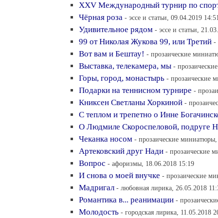
XXV Международный турнир по спорт
Чёрная роза
- эссе и статьи, 09.04.2019 14:5
Удивительное рядом
- эссе и статьи, 21.03
99 от Николая Жукова 99, или Третий
-
Вот вам и Бештау!
- прозаические миниатю
Выставка, телекамера, мы
- прозаические
Горы, город, монастырь
- прозаические м
Подарки на теннисном турнире
- проза
Книксен Светланы Хоркиной
- прозаиче
С теплом и трепетно о Инне Богачинс
О Людмиле Скороспеловой, подруге 
Чеканка носом
- прозаические миниатюры, 
Артековский друг Нади
- прозаические м
Вопрос
- афоризмы, 18.06.2018 15:19
И снова о моей внучке
- прозаические ми
Мадригал
- любовная лирика, 26.05.2018 11:
Романтика в... реанимации
- прозаически
Молодость
- городская лирика, 11.05.2018 2