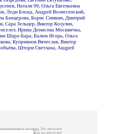
рсенев
,
Натали 99
,
Ольга Евгеньевна
ов
,
Леди Блонд
,
Андрей Вознесенский
,
а Банцерова
,
Борис Симкин
,
Дмитрий
он
,
Сара Зельцер
,
Виктор Козулин
,
енселот
,
Ирина Денисова Москвичка
,
ин Шара-Бара
,
Балюк Игорь
,
Ольга
якова
,
Куприянов Вячеслав
,
Виктор
обьёва
,
Шторм Светлана
,
Андрей
ользовательского договора
. Все авторские
у вы можете обратиться на его авторской