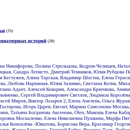
ьи
(33)
иниатюрных историй
(20)
вна Никифорова
,
Полина Стрельцова
,
Кедров-Челищев
,
Ната
ицкая
,
Сандра Леписто
,
Дмитрий Темников
,
Юлия Рубцова П
я Бестужев
,
Алина Тарская
,
Владимир Шостак
,
Елена Герас
ева
,
Любовь Нарижная
,
Юлия Зазимко
,
Светлана Котиа
,
Миха
тлана Адант
,
Алексей Кокорин
,
Александра Крючкова
,
Аники
льяненко
,
Сергей Владимирович Светлов
,
Людмила Королёв
ексей Миров
,
Виктор Лазарев 2
,
Елена Анелень
,
Ольга Журав
Тахтарова
,
Игорь Царев
,
Евгонт
,
Марина Самсонова-Москва
ина
,
Татьяна Богданова Аксенова
,
Olen
,
Макошь Елена Каба
оровна Москаленко
,
Елена Николаевна Пушкина
,
Марфа Пят
алья Коноплёва -Юматова
,
Борисова Вера
,
Красимир Георги
слер
,
Жанна Борисова
,
Георгий Бойко
,
Веснина Таня
,
Любов