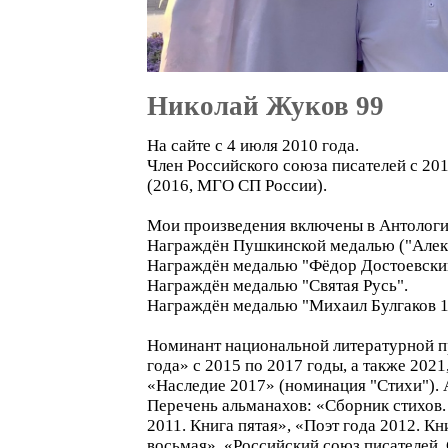
Николай Жуков 99
На сайте с 4 июля 2010 года.
Член Российского союза писателей с 20
(2016, МГО СП Росcии).
Мои произведения включены в Антологию
Награждён Пушкинской медалью ("Алекс
Награждён медалью "Фёдор Достоевский
Награждён медалью "Святая Русь".
Награждён медалью "Михаил Булгаков 1
Номинант национальной литературной п
года» с 2015 по 2017 годы, а также 202
«Наследие 2017» (номинация "Стихи"). А
Перечень альманахов: «Сборник стихов. 
2011. Книга пятая», «Поэт года 2012. Кн
восьмая», «Российский союз писателей. 