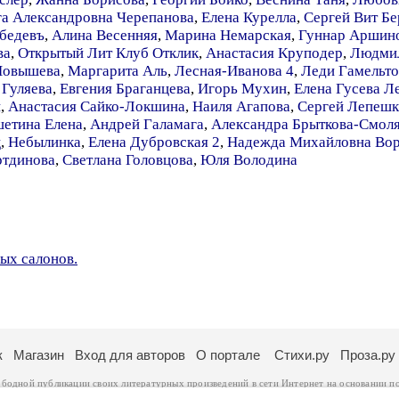
га Александровна Черепанова
,
Елена Курелла
,
Сергей Вит Бе
бедевъ
,
Алина Весенняя
,
Марина Немарская
,
Гуннар Аршин
ва
,
Открытый Лит Клуб Отклик
,
Анастасия Круподер
,
Людмил
Повышева
,
Маргарита Аль
,
Лесная-Иванова 4
,
Леди Гамельт
 Гуляева
,
Евгения Браганцева
,
Игорь Мухин
,
Елена Гусева Л
и
,
Анастасия Сайко-Локшина
,
Наиля Агапова
,
Сергей Лепешк
шетина Елена
,
Андрей Галамага
,
Александра Брыткова-Смол
ц
,
Небылинка
,
Елена Дубровская 2
,
Надежда Михайловна Вор
ртдинова
,
Светлана Головцова
,
Юля Володина
ых салонов.
к
Магазин
Вход для авторов
О портале
Стихи.ру
Проза.ру
ободной публикации своих литературных произведений в сети Интернет на основании
п
ся
законом
. Перепечатка произведений возможна только с согласия его автора, к котором