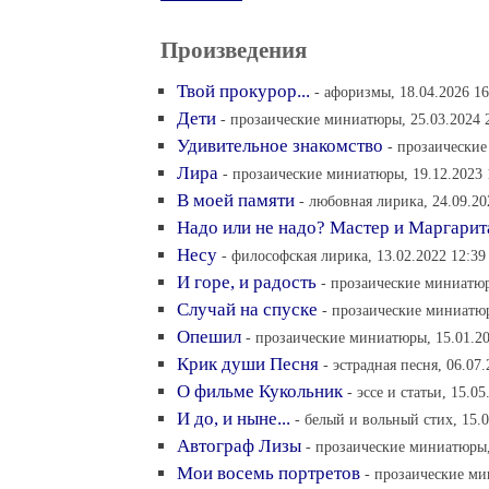
Произведения
Твой прокурор...
- афоризмы, 18.04.2026 16
Дети
- прозаические миниатюры, 25.03.2024 
Удивительное знакомство
- прозаические
Лира
- прозаические миниатюры, 19.12.2023 
В моей памяти
- любовная лирика, 24.09.20
Надо или не надо? Мастер и Маргарит
Несу
- философская лирика, 13.02.2022 12:39
И горе, и радость
- прозаические миниатюр
Случай на спуске
- прозаические миниатюр
Опешил
- прозаические миниатюры, 15.01.20
Крик души Песня
- эстрадная песня, 06.07
О фильме Кукольник
- эссе и статьи, 15.05
И до, и ныне...
- белый и вольный стих, 15.0
Автограф Лизы
- прозаические миниатюры,
Мои восемь портретов
- прозаические ми