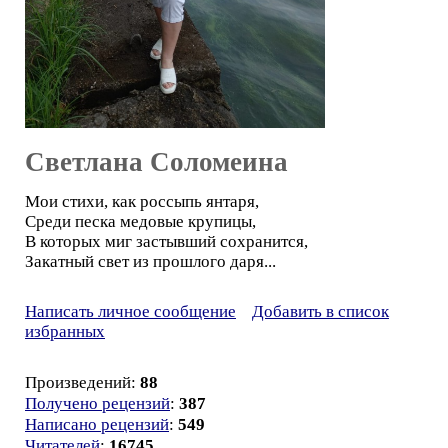
Светлана Соломеина
Мои стихи, как россыпь янтаря,
Среди песка медовые крупицы,
В которых миг застывший сохранится,
Закатный свет из прошлого даря...
Написать личное сообщение
Добавить в список
избранных
Произведений:
88
Получено рецензий
:
387
Написано рецензий
:
549
Читателей
:
16745