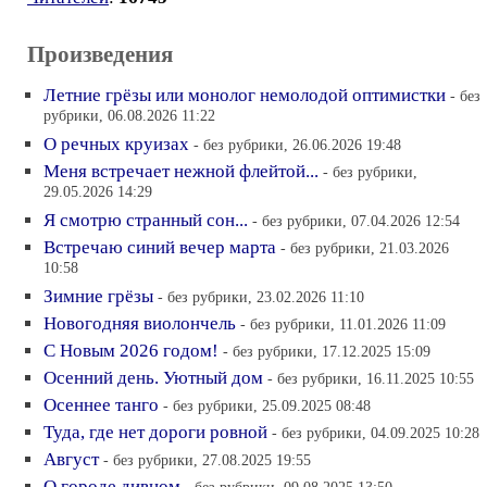
Произведения
Летние грёзы или монолог немолодой оптимистки
- без
рубрики, 06.08.2026 11:22
О речных круизах
- без рубрики, 26.06.2026 19:48
Меня встречает нежной флейтой...
- без рубрики,
29.05.2026 14:29
Я смотрю странный сон...
- без рубрики, 07.04.2026 12:54
Встречаю синий вечер марта
- без рубрики, 21.03.2026
10:58
Зимние грёзы
- без рубрики, 23.02.2026 11:10
Новогодняя виолончель
- без рубрики, 11.01.2026 11:09
С Новым 2026 годом!
- без рубрики, 17.12.2025 15:09
Осенний день. Уютный дом
- без рубрики, 16.11.2025 10:55
Осеннее танго
- без рубрики, 25.09.2025 08:48
Туда, где нет дороги ровной
- без рубрики, 04.09.2025 10:28
Август
- без рубрики, 27.08.2025 19:55
О городе дивном