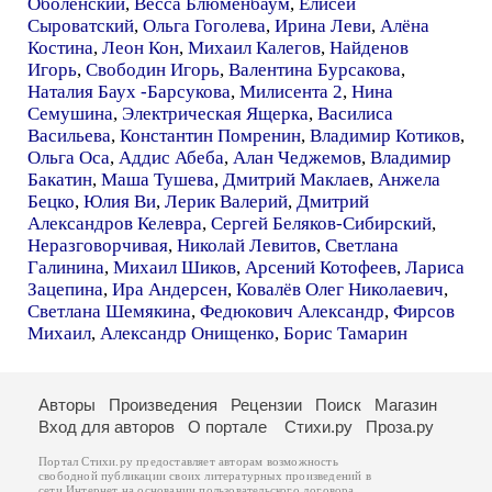
Оболенский
,
Весса Блюменбаум
,
Елисей
Сыроватский
,
Ольга Гоголева
,
Ирина Леви
,
Алёна
Костина
,
Леон Кон
,
Михаил Калегов
,
Найденов
Игорь
,
Свободин Игорь
,
Валентина Бурсакова
,
Наталия Баух -Барсукова
,
Милисента 2
,
Нина
Семушина
,
Электрическая Ящерка
,
Василиса
Васильева
,
Константин Помренин
,
Владимир Котиков
,
Ольга Оса
,
Аддис Абеба
,
Алан Чеджемов
,
Владимир
Бакатин
,
Маша Тушева
,
Дмитрий Маклаев
,
Анжела
Бецко
,
Юлия Ви
,
Лерик Валерий
,
Дмитрий
Александров Келевра
,
Сергей Беляков-Сибирский
,
Неразговорчивая
,
Николай Левитов
,
Светлана
Галинина
,
Михаил Шиков
,
Арсений Котофеев
,
Лариса
Зацепина
,
Ира Андерсен
,
Ковалёв Олег Николаевич
,
Светлана Шемякина
,
Федюкович Александр
,
Фирсов
Михаил
,
Александр Онищенко
,
Борис Тамарин
Авторы
Произведения
Рецензии
Поиск
Магазин
Вход для авторов
О портале
Стихи.ру
Проза.ру
Портал Стихи.ру предоставляет авторам возможность
свободной публикации своих литературных произведений в
сети Интернет на основании
пользовательского договора
.