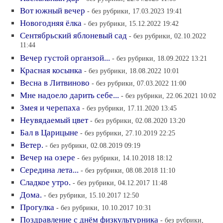
Вот южный вечер
- без рубрики, 17.03.2023 19:41
Новогодняя ёлка
- без рубрики, 15.12.2022 19:42
Сентябрьский яблоневый сад
- без рубрики, 02.10.2022
11:44
Вечер густой органзой...
- без рубрики, 18.09.2022 13:21
Красная косынка
- без рубрики, 18.08.2022 10:01
Весна в Литвиново
- без рубрики, 07.03.2022 11:00
Мне надоело дарить себе...
- без рубрики, 22.06.2021 10:02
Змея и черепаха
- без рубрики, 17.11.2020 13:45
Неувядаемый цвет
- без рубрики, 02.08.2020 13:20
Бал в Царицыне
- без рубрики, 27.10.2019 22:25
Ветер.
- без рубрики, 02.08.2019 09:19
Вечер на озере
- без рубрики, 14.10.2018 18:12
Середина лета...
- без рубрики, 08.08.2018 11:10
Сладкое утро.
- без рубрики, 04.12.2017 11:48
Дома.
- без рубрики, 15.10.2017 12:50
Прогулка
- без рубрики, 10.10.2017 10:31
Поздравление с днём физкультурника
- без рубрики,