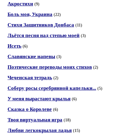
Акростихи
(9)
Боль моя, Украина
(22)
Стихи Защитников Донбаса
(11)
Льётся песня над степью моей
(3)
Исеть
(6)
Славянские напевы
(3)
Поэтические переводы моих стихов
(2)
Чеченская тетрадь
(2)
Соберу росы серебрянной капельки...
(5)
У меня вырастают крылья
(6)
Сказка о Королеве
(6)
Твоя виртуальная игра
(18)
Любви легкокрылая ладья
(15)