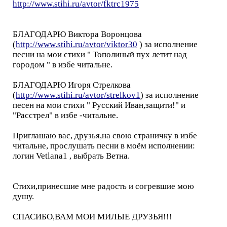
http://www.stihi.ru/avtor/fktrc1975
БЛАГОДАРЮ Виктора Воронцова
(
http://www.stihi.ru/avtor/viktor30
) за исполнение
песни на мои стихи " Тополиный пух летит над
городом " в избе читальне.
БЛАГОДАРЮ Игоря Стрелкова
(
http://www.stihi.ru/avtor/strelkov1
) за исполнение
песен на мои стихи " Русский Иван,защити!" и
"Расстрел" в избе -читальне.
Приглашаю вас, друзья,на свою страничку в избе
читальне, прослушать песни в моём исполнении:
логин Vetlana1 , выбрать Ветна.
Стихи,принесшие мне радость и согревшие мою
душу.
СПАСИБО,ВАМ МОИ МИЛЫЕ ДРУЗЬЯ!!!