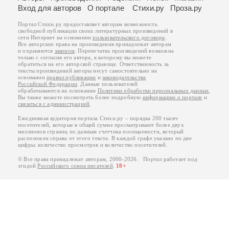
Вход для авторов
О портале
Стихи.ру
Проза.ру
Портал Стихи.ру предоставляет авторам возможность
свободной публикации своих литературных произведений в
сети Интернет на основании
пользовательского договора
.
Все авторские права на произведения принадлежат авторам
и охраняются
законом
. Перепечатка произведений возможна
только с согласия его автора, к которому вы можете
обратиться на его авторской странице. Ответственность за
тексты произведений авторы несут самостоятельно на
основании
правил публикации
и
законодательства
Российской Федерации
. Данные пользователей
обрабатываются на основании
Политики обработки персональных данных
.
Вы также можете посмотреть более подробную
информацию о портале
и
связаться с администрацией
.
Ежедневная аудитория портала Стихи.ру – порядка 200 тысяч
посетителей, которые в общей сумме просматривают более двух
миллионов страниц по данным счетчика посещаемости, который
расположен справа от этого текста. В каждой графе указано по две
цифры: количество просмотров и количество посетителей.
© Все права принадлежат авторам, 2000-2026. Портал работает под
эгидой
Российского союза писателей
.
18+