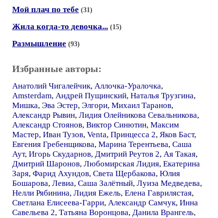
Мой плач по тебе
(31)
Жила когда-то девочка...
(15)
Размышление
(93)
Избранные авторы:
Анатолий Чигалейчик
,
Аллочка-Уралочка
,
Amsterdam
,
Андрей Пущинский
,
Наталья Трузгина
,
Мишка
,
Эва Эстер
,
Элгори
,
Михаил Таранов
,
Александр Рывин
,
Лидия Олейникова Севальникова
,
Александр Стоянов
,
Виктор Синютин
,
Максим
Мастер
,
Иван Тузов
,
Venta
,
Принцесса 2
,
Яков Баст
,
Евгения Гребенщикова
,
Марина Терентьева
,
Саша
Аут
,
Игорь Скударнов
,
Дмитрий Реутов 2
,
Ая Такая
,
Дмитрий Шаронов
,
Любомирская Лидия
,
Екатерина
Заря
,
Фарид Ахундов
,
Света Щербакова
,
Юлия
Бошарова
,
Левиа
,
Саша Залётный
,
Луиза Медведева
,
Нелли Рябинина
,
Лидия Ежель
,
Елена Гаврилястая
,
Светлана Елисеева-Гарри
,
Александр Самчук
,
Инна
Савельева 2
,
Татьяна Воронцова
,
Данила Врангель
,