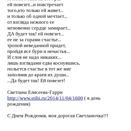
ей повезет...и повстречает
того,кто только ей живет...
и только об одной мечтает...
от взгляда нежного ее
мгновенно сердце замирает...
ДА будет так! ей повезет...
ее не за горами счастье...
тропой неведанной придет,
пройдя все бури и ненастья...
И слов не надо никаких...
лишь взглядами едва коснувшись,
польется счастье в тот же миг
заполнив до краев их души...
...Да будет так! Ей повезет!
Светлана Елисеева-Гарри
http://www.stihi.ru/2014/11/04/1600
( в день
рождения)
С Днем Рождения, моя дорогая Светланочка!!!