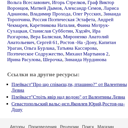
Вольга Всеславович
,
Игорь Стрелков
,
Граф Виктор
Воронцов
,
Матвей Дымов
,
Александр Семов
,
Лариса
Адианова
,
Владимир Прохода
,
Олег Русских
,
Зинаида
Торопчина
,
Россия Поэтическая Эстафета
,
Андрей
Чекмарев
,
Каретникова Наталия
,
Фаина Мотрук-
Сухацкая
,
Станислав Субботин
,
Хэдэйч
,
Ира
Разгарова
,
Вера Балясная
,
Мироненко Анатолий
Анатольевич
,
Сергей 61
,
Ростов -На -Дону
,
Капитан
Ураган
,
Ольга Бурлака
,
Татьяна Кассирова
,
Поэтическое Содружество
,
Михаил Мартынов 2
,
Ирина Расулова
,
Шерочка
,
Зинаида Нурдинова
Ссылки на другие ресурсы:
Плейкаст"Про що співаєш,ти, пташино?" от Валентины
Левиа
Плейкаст"Стоіть явір над водою" от Валентины Левиа
Севастопольский вальс-исп.Яковлев Юрий,Ростов-на-
Дону
Авторы
Произведения
Рецензии
Поиск
Магазин