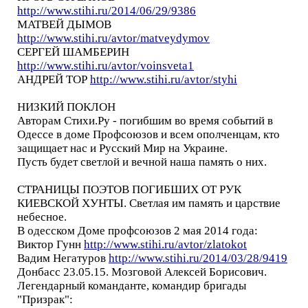
http://www.stihi.ru/2014/06/29/9386
МАТВЕЙ ДЫМОВ
http://www.stihi.ru/avtor/matveydymov
СЕРГЕЙ ШАМБЕРИН
http://www.stihi.ru/avtor/voinsveta1
АНДРЕЙ ТОР
http://www.stihi.ru/avtor/styhi
НИЗКИЙ ПОКЛОН
Авторам Стихи.Ру - погибшим во время событий в
Одессе в доме Профсоюзов и всем ополченцам, кто
защищает нас и Русский Мир на Украине.
Пусть будет светлой и вечной наша память о них.
СТРАНИЦЫ ПОЭТОВ ПОГИБШИХ ОТ РУК
КИЕВСКОЙ ХУНТЫ. Светлая им память и царствие
небесное.
В одесском Доме профсоюзов 2 мая 2014 года:
Виктор Гунн
http://www.stihi.ru/avtor/zlatokot
Вадим Негатуров
http://www.stihi.ru/2014/03/28/9419
Донбасс 23.05.15. Мозговой Алексей Борисович.
Легендарный команданте, командир бригады
"Призрак":