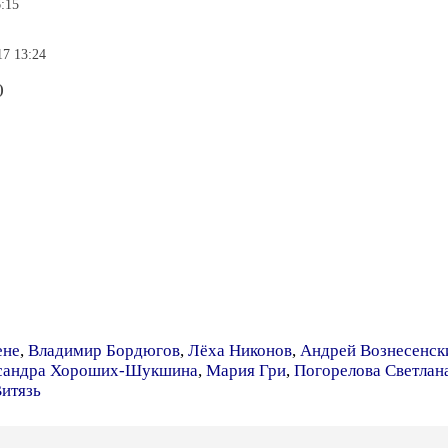
6:15
17 13:24
)
ене
,
Владимир Бордюгов
,
Лёха Никонов
,
Андрей Вознесенск
сандра Хороших-Шукшина
,
Мария Гри
,
Погорелова Светлан
Витязь