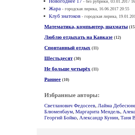
Новогоднее 17
- без рубрики, 03.01.2017 1
Жара
- городская лирика, 16.06.2017 20:55
Клуб знатоков
- городская лирика, 19.01.20
Математика, компьютер, шахматы
(15
Люблю отдыхать на Кавказе
(12)
Спонтанный отдых
(11)
Шестьдесят
(30)
Не больше четырёх
(11)
Раннее
(10)
Избранные авторы:
Светланович Федосеев
,
Лайма Дебесюн
Блюменбаум
,
Маргарита Мендель
,
Алек
Георгий Бойко
,
Александр Кунин
,
Таня 