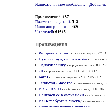
Написать личное сообщение
Добавить 
Произведений:
137
Получено рецензий
:
513
Написано рецензий
:
469
Читателей
:
61615
Произведения
Расправь крылья
- городская лирика, 07.04
Путешествуй, твори и люби
- городская 
Однокласснику
- городская лирика, 09.02.2
70
- городская лирика, 29.11.2025 00:17
Багет
- городская лирика, 22.08.2025 21:25
Теплоход - маэстро
- пейзажная лирика, 12
И в 70 и в 90
- любовная лирика, 11.05.2025
Пригласи её в чат из ночи
- любовная лир
Из Петербурга в Москву
- пейзажная лири
Бесконечна палитра природы