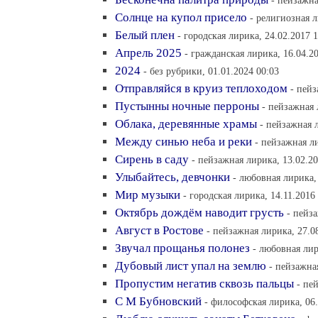
- пейзажна
Солнце на купол присело
- религиозная л
Белый плен
- городская лирика, 24.02.2017 
Апрель 2025
- гражданская лирика, 16.04.2
2024
- без рубрики, 01.01.2024 00:03
Отправляйся в круиз теплоходом
- пейз
Пустынны ночные перроны
- пейзажная 
Облака, деревянные храмы
- пейзажная 
Между синью неба и реки
- пейзажная ли
Сирень в саду
- пейзажная лирика, 13.02.20
Улыбайтесь, девчонки
- любовная лирика,
Мир музыки
- городская лирика, 14.11.2016
Октябрь дождём наводит грусть
- пейз
Август в Ростове
- пейзажная лирика, 27.0
Звучал прощанья полонез
- любовная лир
Дубовый лист упал на землю
- пейзажна
Пропустим негатив сквозь пальцы
- пе
С М Бубновский
- философская лирика, 06.