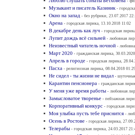
Люблю слушать сонаты Бетховена
- фи
Музыкант и писатель Казиник
- городск
Окно на запад
- без рубрики, 23.07.2017 22
Арена
- городская лирика, 13.10.2018 11:02
В декабре день как луч
- городская лирика
Лупит дождь всё сильней
- любовная лир
Неизвестный читатель ночной
- любовна
Март 2020
- гражданская лирика, 30.03.2020
Апрель в городе
- городская лирика, 28.04
Пасха
- религиозная лирика, 08.04.2018 01:2
Не сидел - ты жизни не видал
- шуточные
Карантин пенсионера
- гражданская лирик
У меня уже время работы
- любовная лир
Замысловатое творенье
- пейзажная лирик
Корпоративный конкурс
- городская лири
Моя улыбка пусть тебе приснится
- люб
Осень в Ростове
- городская лирика, 27.09.
Телерабы
- городская лирика, 24.03.2017 21: