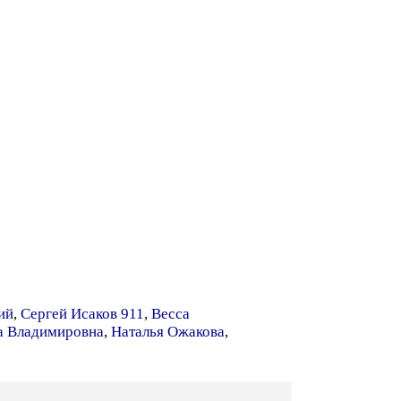
ий
,
Сергей Исаков 911
,
Весса
а Владимировна
,
Наталья Ожакова
,