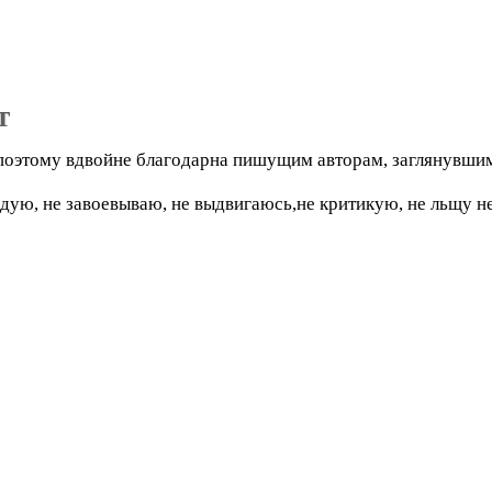
т
 а поэтому вдвойне благодарна пишущим авторам, заглянувшим
дую, не завоевываю, не выдвигаюсь,не критикую, не льщу н