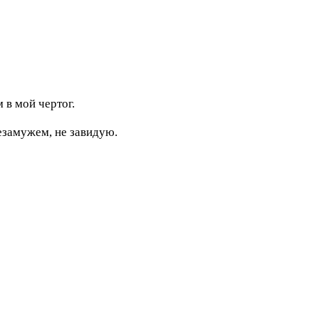
 в мой чертог.
езамужем, не завидую.