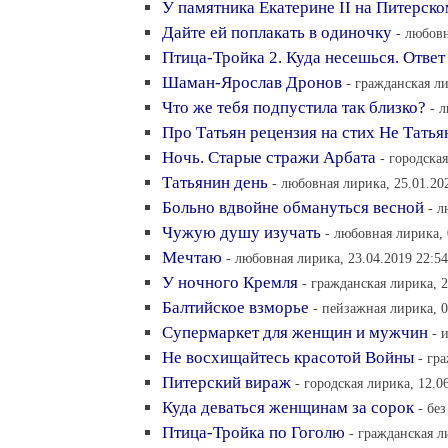
У памятника Екатерине II на Питерско
Дайте ей поплакать в одиночку
- любовн
Птица-Тройка 2. Куда несешься. Ответ
Шаман-Ярослав Дронов
- гражданская ли
Что же тебя подпустила так близко?
- 
Про Татьян рецензия на стих Не Тать
Ночь. Старые стражи Арбата
- городска
Татьянин день
- любовная лирика, 25.01.20
Больно вдвойне обмануться весной
- л
Чужую душу изучать
- любовная лирика, 
Мечтаю
- любовная лирика, 23.04.2019 22:54
У ночного Кремля
- гражданская лирика, 2
Балтийское взморье
- пейзажная лирика, 0
Супермаркет для женщин и мужчин
- 
Не восхищайтесь красотой Войны
- гр
Питерский вираж
- городская лирика, 12.0
Куда деваться женщинам за сорок
- бе
Птица-Тройка по Гоголю
- гражданская л