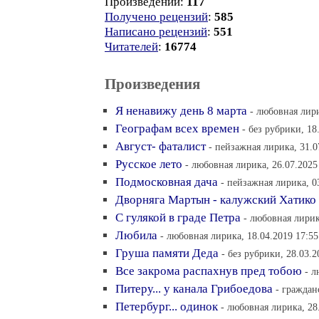
Произведений:
117
Получено рецензий
:
585
Написано рецензий
:
551
Читателей
:
16774
Произведения
Я ненавижу день 8 марта
- любовная лири
Географам всех времен
- без рубрики, 18
Август- фаталист
- пейзажная лирика, 31.0
Русское лето
- любовная лирика, 26.07.2025
Подмосковная дача
- пейзажная лирика, 0
Дворняга Мартын - калужский Хатико
С гулякой в граде Петра
- любовная лирик
Любила
- любовная лирика, 18.04.2019 17:55
Груша памяти Деда
- без рубрики, 28.03.2
Все закрома распахнув пред тобою
- л
Питеру... у канала Грибоедова
- граждан
Петербург... одинок
- любовная лирика, 28