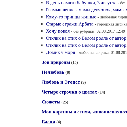
В день памяти бабушки, 3 августа
- без
Размышление - мамы девчонок, мамы
Кому-то принцы конные
- любовная лирик
Старые стражи Арбата
- городская лирика
Хочу покоя
- без рубрики, 02.08.2017 12:49
Отклик на стих о Белом рояле от авто
Отклик на стих о Белом рояле от авто
Домик у моря
- любовная лирика, 01.08.201
Зов природы
(15)
Нелюбовь
(8)
Любовь и Эгоист
(9)
Четыре строчки о цветах
(14)
Сюжеты
(25)
Мои картины и стихи, живописнаяпоэ
Басни
(4)