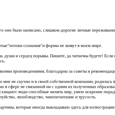
го оно было написано, слишком дорогие личные переживания
еые"потоки сознания"и формы не живут в моем мире.
, души и сердец порывы. Пишите, да читаемы будете! Если я
сь.
воими произведениями, благодарна за советы и рекомендаци
 мне не скучно и в своей собственной компании, родилась в
аю в сфере не связанной ни с одним из полученных образов
схищают люди способные менять мир, умею искренне порадо
луйство, лизоблюдство, чинопочитание и трусость.
 картины, которые иногда выкладываю здесь для иллюстрации