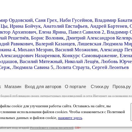
мир Ордовский
,
Саня Грех
,
Наби Гусейнов
,
Владимир Бакат
 Цы
,
Ирина Бойчук
,
Анатолий Евстафьев
,
Андрей Бартенев
,
иктор Архипович
,
Елена Ярина
,
Павел Савилов 2
,
Владимир 
лай Решетнёв
,
Борис Воловик
,
Дмитрий Александров Келевр
адий Равикович
,
Валерий Казанцев
,
Лишевская Людмила Ми
окина 4
,
Михаил Мезрин
,
Василий Мозжилин
,
Александр Пе
Александрович Назаренков
,
Конкурс Самовыражение
,
Елена
олдашов
,
Василий Мятежный
,
Николай Лещёв
,
Любовь Юрче
Серж
,
Людмила Савина 5
,
Лолита Страута
,
Сергей Леонтьев
к
Магазин
Вход для авторов
О портале
Стихи.ру
Проза.ру
ободной публикации своих литературных произведений в сети Интернет на основании
п
ся
законом
. Перепечатка произведений возможна только с согласия его автора, к котором
ры несут самостоятельно на основании
правил публикации
и
законодательства Российско
айлы cookie для улучшения работы сайта. Оставаясь на сайте, вы
ональных данных
. Вы также можете посмотреть более подробную
информацию о портал
условиями использования файлов cookies. Чтобы ознакомиться с Политикой
тысяч посетителей, которые в общей сумме просматривают более двух миллионов страни
ональных данных и файлов cookie,
нажмите здесь
.
афе указано по две цифры: количество просмотров и количество посетителей.
работает под эгидой
Российского союза писателей
.
18+