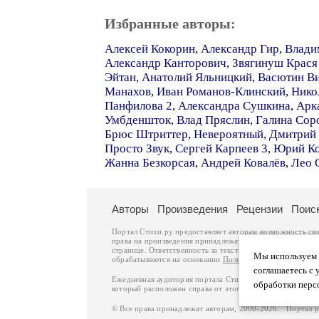
Избранные авторы:
Алексей Кокорин
,
Александр Гир
,
Влади
Александр Канторович
,
Звягинуш Крася
Эйтан
,
Анатолий Яльницкий
,
Васютин В
Манахов
,
Иван Романов-Клинский
,
Нико
Панфилова 2
,
Александра Сушкина
,
Арк
Умбденшток
,
Влад Пряслин
,
Галина Сор
Брюс Штриттер
,
Невероятный
,
Дмитрий 
Просто Звук
,
Сергей Карпеев 3
,
Юрий К
Жанна Безкорсая
,
Андрей Ковалёв
,
Лео 
Авторы
Произведения
Рецензии
Поис
Портал Стихи.ру предоставляет авторам возможность св
права на произведения принадлежат авторам и охраняют
странице. Ответственность за тексты произведений авто
Мы используем ф
обрабатываются на основании
Политики обработки перс
соглашаетесь с 
Ежедневная аудитория портала Стихи.ру – порядка 200 
обработки перс
который расположен справа от этого текста. В каждой гр
© Все права принадлежат авторам, 2000-2026. Портал 