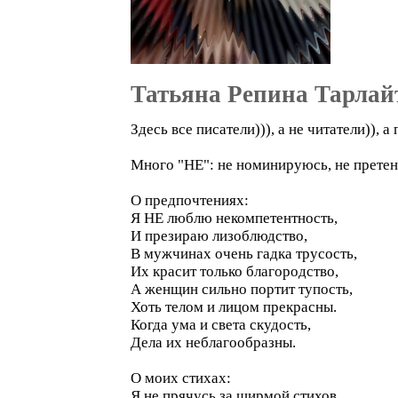
Татьяна Репина Тарлай
Здесь все писатели))), а не читатели)),
Много "НЕ": не номинируюсь, не претен
О предпочтениях:
Я НЕ люблю некомпетентность,
И презираю лизоблюдство,
В мужчинах очень гадка трусость,
Их красит только благородство,
А женщин сильно портит тупость,
Хоть телом и лицом прекрасны.
Когда ума и света скудость,
Дела их неблагообразны.
О моих стихах:
Я не прячусь за ширмой стихов,