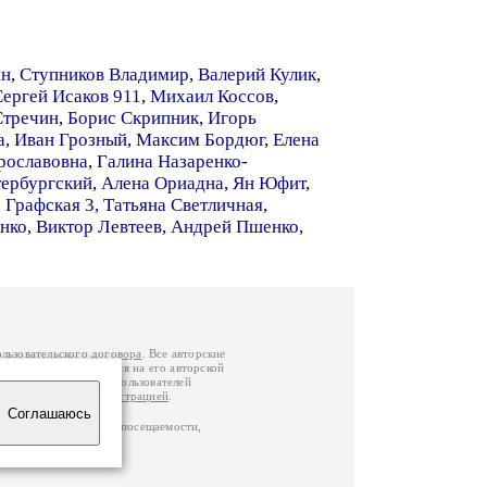
ин
,
Ступников Владимир
,
Валерий Кулик
,
Сергей Исаков 911
,
Михаил Коссов
,
Стречин
,
Борис Скрипник
,
Игорь
а
,
Иван Грозный
,
Максим Бордюг
,
Елена
рославовна
,
Галина Назаренко-
тербургский
,
Алена Ориадна
,
Ян Юфит
,
 Графская 3
,
Татьяна Светличная
,
нко
,
Виктор Левтеев
,
Андрей Пшенко
,
ользовательского договора
. Все авторские
у вы можете обратиться на его авторской
й Федерации
. Данные пользователей
е
и
связаться с администрацией
.
Соглашаюсь
ц по данным счетчика посещаемости,