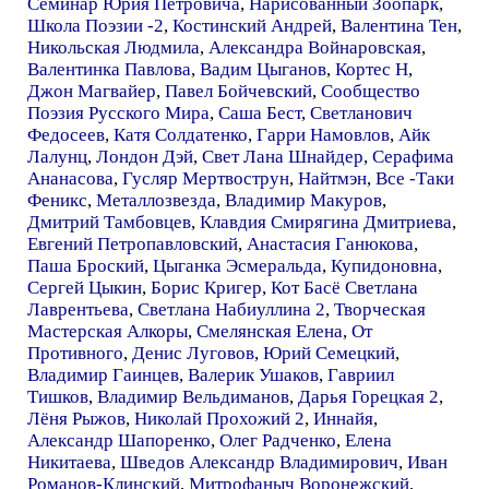
Семинар Юрия Петровича
,
Нарисованный Зоопарк
,
Школа Поэзии -2
,
Костинский Андрей
,
Валентина Тен
,
Никольская Людмила
,
Александра Войнаровская
,
Валентинка Павлова
,
Вадим Цыганов
,
Кортес Н
,
Джон Магвайер
,
Павел Бойчевский
,
Сообщество
Поэзия Русского Мира
,
Саша Бест
,
Светланович
Федосеев
,
Катя Солдатенко
,
Гарри Намовлов
,
Айк
Лалунц
,
Лондон Дэй
,
Свет Лана Шнайдер
,
Серафима
Ананасова
,
Гусляр Мертвострун
,
Найтмэн
,
Все -Таки
Феникс
,
Металлозвезда
,
Владимир Макуров
,
Дмитрий Тамбовцев
,
Клавдия Смирягина Дмитриева
,
Евгений Петропавловский
,
Анастасия Ганюкова
,
Паша Броский
,
Цыганка Эсмеральда
,
Купидоновна
,
Сергей Цыкин
,
Борис Кригер
,
Кот Басё Светлана
Лаврентьева
,
Светлана Набиуллина 2
,
Творческая
Мастерская Алкоры
,
Смелянская Елена
,
От
Противного
,
Денис Луговов
,
Юрий Семецкий
,
Владимир Гаинцев
,
Валерик Ушаков
,
Гавриил
Тишков
,
Владимир Вельдиманов
,
Дарья Горецкая 2
,
Лёня Рыжов
,
Николай Прохожий 2
,
Иннайя
,
Александр Шапоренко
,
Олег Радченко
,
Елена
Никитаева
,
Шведов Александр Владимирович
,
Иван
Романов-Клинский
,
Митрофаныч Воронежский
,