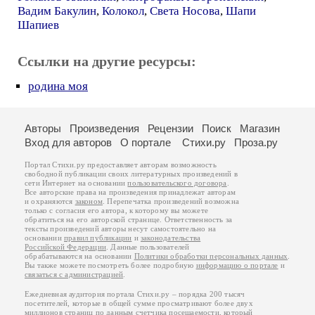
Вадим Бакулин
,
Колокол
,
Света Носова
,
Шапи
Шапиев
Ссылки на другие ресурсы:
родина моя
Авторы
Произведения
Рецензии
Поиск
Магазин
Вход для авторов
О портале
Стихи.ру
Проза.ру
Портал Стихи.ру предоставляет авторам возможность
свободной публикации своих литературных произведений в
сети Интернет на основании
пользовательского договора
.
Все авторские права на произведения принадлежат авторам
и охраняются
законом
. Перепечатка произведений возможна
только с согласия его автора, к которому вы можете
обратиться на его авторской странице. Ответственность за
тексты произведений авторы несут самостоятельно на
основании
правил публикации
и
законодательства
Российской Федерации
. Данные пользователей
обрабатываются на основании
Политики обработки персональных данных
.
Вы также можете посмотреть более подробную
информацию о портале
и
связаться с администрацией
.
Ежедневная аудитория портала Стихи.ру – порядка 200 тысяч
посетителей, которые в общей сумме просматривают более двух
миллионов страниц по данным счетчика посещаемости, который