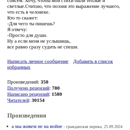
совсем. Хочу, чтобы мои стихи были теплые и
светлые.Считаю, что поэзия это выражение лучшего,
что есть в человеке.
Кто то скажет:
-Для чего ты пишешь?
Я отвечу:
-Просто для души.
Ну а если меня не услышишь,
все равно сразу судить не спеши.
Написать личное сообщение
Добавить в список
избранных
Произведений:
350
Получено рецензий
:
780
Написано рецензий
:
1580
Читателей
:
30154
Произведения
а мы живем не на войне
- гражданская лирика, 25.09.2024