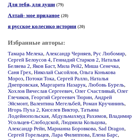
Для тебя, для души
(79)
Алтай- мое приданое
(20)
я русское колесико истории
(20)
Избранные авторы:
Тамара Мелека
,
Александр Черняев
,
Рус Любомир
,
Сергей Белоусов 4
,
Геннадий Старков 2
,
Наталья
Беляева 2
,
Яков Баст
,
Мила Рей2
,
Миша Сенечка
,
Саня Грех
,
Николай Сысойлов
,
Ольга Конькова
Мороз
,
Потоки Тока
,
Сергей Ралло
,
Наталья
Днепровская
,
Маргарита Назарук
,
Любовь Бурель
,
Хохлов Вячеслав Сергеевич
,
Олег Счастливый
,
Олег
Глечиков
,
Георгий Сергеевич Тюрин
,
Андрей
Эйсмонт
,
Валентина Мегельбей
,
Роман Кручининъ
,
Игорь Пуха 2
,
Киселев Виктор
,
Татьяна
Лодейнопольская
,
Абдульмахмуд Рахимов
,
Владимир
Усольцев-Слободской
,
Людмила Кольцова
,
Александр Рейн
,
Марианна Боровкова
,
Sad Dragon
,
Сергей Горельцев
,
Лара Филиппова
,
Елена Барс
,