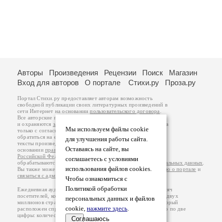
Авторы
Произведения
Рецензии
Поиск
Магазин
Вход для авторов
О портале
Стихи.ру
Проза.ру
Портал Стихи.ру предоставляет авторам возможность
свободной публикации своих литературных произведений в
сети Интернет на основании
пользовательского договора
.
Все авторские права на произведения принадлежат авторам
и охраняются
законом
. Перепечатка произведений возможна
Мы используем файлы cookie
только с согласия его автора, к которому вы можете
обратиться на его авторской странице. Ответственность за
для улучшения работы сайта.
тексты произведений авторы несут самостоятельно на
Оставаясь на сайте, вы
основании
правил публикации
и
законодательства
Российской Федерации
. Данные пользователей
соглашаетесь с условиями
обрабатываются на основании
Политики обработки персональных данных
.
использования файлов cookies.
Вы также можете посмотреть более подробную
информацию о портале
и
связаться с администрацией
.
Чтобы ознакомиться с
Политикой обработки
Ежедневная аудитория портала Стихи.ру – порядка 200 тысяч
посетителей, которые в общей сумме просматривают более двух
персональных данных и файлов
миллионов страниц по данным счетчика посещаемости, который
cookie,
нажмите здесь
.
расположен справа от этого текста. В каждой графе указано по две
цифры: количество просмотров и количество посетителей.
Соглашаюсь