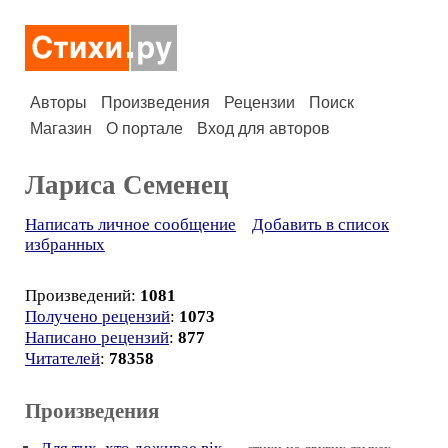
Авторы
Произведения
Рецензии
Поиск
Магазин
О портале
Вход для авторов
Лариса Семенец
Написать личное сообщение
Добавить в список
избранных
Произведений:
1081
Получено рецензий
:
1073
Написано рецензий
:
877
Читателей
:
78358
Произведения