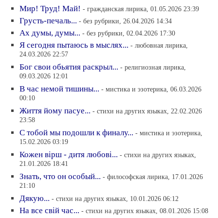
Мир! Труд! Май!
- гражданская лирика, 01.05.2026 23:39
Грусть-печаль...
- без рубрики, 26.04.2026 14:34
Ах думы, думы...
- без рубрики, 02.04.2026 17:30
Я сегодня пытаюсь в мыслях...
- любовная лирика,
24.03.2026 22:57
Бог свои обьятия раскрыл...
- религиозная лирика,
09.03.2026 12:01
В час немой тишины...
- мистика и эзотерика, 06.03.2026
00:10
Життя йому пасуe...
- стихи на других языках, 22.02.2026
23:58
С тобой мы подошли к финалу...
- мистика и эзотерика,
15.02.2026 03:19
Кожен вiрш - дитя любовi...
- стихи на других языках,
21.01.2026 18:41
Знать, что он особый...
- философская лирика, 17.01.2026
21:10
Дякую...
- стихи на других языках, 10.01.2026 06:12
На все свiй час...
- стихи на других языках, 08.01.2026 15:08