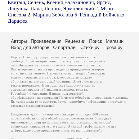
Квиташ
,
Сечень
,
Ксения Валаханович
,
Яртис
,
Ланушка-Лана
,
Леонид Ярмолинский 2
,
Мэри
Снегова 2
,
Марина Зеболова 5
,
Геннадий Бойченко
,
Дарафея
Авторы
Произведения
Рецензии
Поиск
Магазин
Вход для авторов
О портале
Стихи.ру
Проза.ру
Портал Стихи.ру предоставляет авторам возможность
свободной публикации своих литературных произведений в
сети Интернет на основании
пользовательского договора
.
Все авторские права на произведения принадлежат авторам
и охраняются
законом
. Перепечатка произведений возможна
только с согласия его автора, к которому вы можете
обратиться на его авторской странице. Ответственность за
тексты произведений авторы несут самостоятельно на
основании
правил публикации
и
законодательства
Российской Федерации
. Данные пользователей
обрабатываются на основании
Политики обработки персональных данных
.
Вы также можете посмотреть более подробную
информацию о портале
и
связаться с администрацией
.
Ежедневная аудитория портала Стихи.ру – порядка 200 тысяч
посетителей, которые в общей сумме просматривают более двух
миллионов страниц по данным счетчика посещаемости, который
расположен справа от этого текста. В каждой графе указано по две
цифры: количество просмотров и количество посетителей.