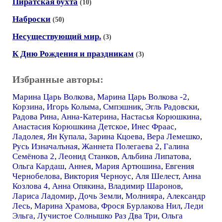
Пиратская бухта
(10)
Наброски
(50)
Несуществующий мир.
(3)
К Дню Рождения и праздникам
(3)
Избранные авторы:
Марина Царь Волкова
,
Марина Царь Волкова -2
,
Корзина
,
Игорь Колыма
,
Смпэшник
,
Эгль Радовски
,
Радова Рина
,
Анна-Катерина
,
Настасья Корюшкина
,
Анастасия Корюшкина Детское
,
Инес Фраас
,
Ладолея
,
Ян Купала
,
Зарина Кцоева
,
Вера Лемешко
,
Русь Изначалъная
,
Жаннета Полегаева 2
,
Галина
Семёнова 2
,
Леонид Станков
,
Альбина Липатова
,
Ольга Кардаш
,
Аннея
,
Мария Артюшина
,
Евгения
Чернобелова
,
Виктория Черноус
,
Аля Шелест
,
Анна
Козлова 4
,
Анна Опякина
,
Владимир Шаронов
,
Лариса Ладомир
,
Дочь Земли
,
Молнияра
,
Александр
Лесь
,
Марина Храмова
,
Фрося Бурлакова Нил
,
Леди
Эльга
,
Лучистое Солнышко Раз Два Три
,
Ольга