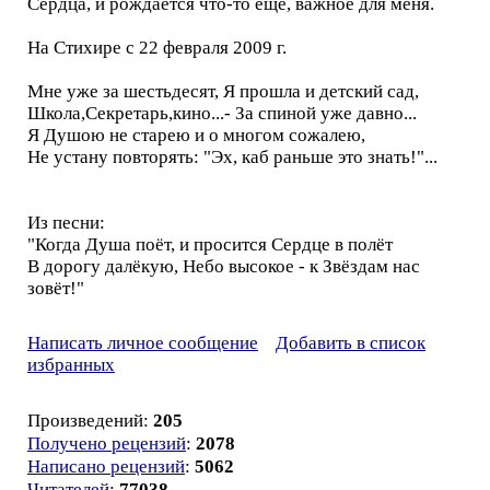
Сердца, и рождается что-то ещё, важное для меня.
На Стихире с 22 февраля 2009 г.
Мне уже за шестьдесят, Я прошла и детский сад,
Школа,Секретарь,кино...- За спиной уже давно...
Я Душою не старею и о многом сожалею,
Не устану повторять: "Эх, каб раньше это знать!"...
Из песни:
"Когда Душа поёт, и просится Сердце в полёт
В дорогу далёкую, Небо высокое - к Звёздам нас
зовёт!"
Написать личное сообщение
Добавить в список
избранных
Произведений:
205
Получено рецензий
:
2078
Написано рецензий
:
5062
Читателей
:
77038