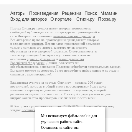
Авторы
Произведения
Рецензии
Поиск
Магазин
Вход для авторов
О портале
Стихи.ру
Проза.ру
Портал Стихи.ру предоставляет авторам возможность
свободной публикации своих литературных произведений в
сети Интернет на основании
пользовательского договора
.
Все авторские права на произведения принадлежат авторам
и охраняются
законом
. Перепечатка произведений возможна
только с согласия его автора, к которому вы можете
обратиться на его авторской странице. Ответственность за
тексты произведений авторы несут самостоятельно на
основании
правил публикации
и
законодательства
Российской Федерации
. Данные пользователей
обрабатываются на основании
Политики обработки персональных данных
.
Вы также можете посмотреть более подробную
информацию о портале
и
связаться с администрацией
.
Ежедневная аудитория портала Стихи.ру – порядка 200 тысяч
посетителей, которые в общей сумме просматривают более двух
миллионов страниц по данным счетчика посещаемости, который
расположен справа от этого текста. В каждой графе указано по две
цифры: количество просмотров и количество посетителей.
© Все права принадлежат авторам, 2000-2026. Портал работает под
эгидой
Российского союза писателей
.
18+
Мы используем файлы cookie для
улучшения работы сайта.
Оставаясь на сайте, вы