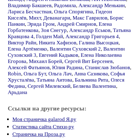
Владимир Бакшеев
,
Радомила
,
Александр Менькин
,
Лариса Бесчастная
,
Ольга Спорягина
,
Гидеон
Киселёв
,
Михт
,
Деванагари
,
Макс Гаврилов
,
Борис
Панкин
,
Эрида Гром
,
Андрей Смирнов
,
Елена
Горбатенкова
,
Зоя Снегур
,
Александр Еськов
,
Татьяна
Кравцова 4
,
Голден Май
,
Александр Григорьев 4
,
Виктор Райн
,
Никита Хафизов
,
Галина Высоцкая
,
Елена Артёменко
,
Валентин Суховский 2
,
Валентин
Суховский 3
,
Евгений Кадыков
,
Елена Николаевна
Егорова
,
Михаил Борей
,
Сергей Вит Берсенев
,
Алексей Фатьянов
,
Юлия Радина
,
Станислав Зюбанов
,
Robin
,
Ольга Бут
,
Ольга Лач
,
Анна Сазикова
,
Софья
Хрусталёва
,
Татьяна Аитова
,
Бальмина Рита
,
Олеся
Федина
,
Сергей Милевский
,
Беляева Валентина
,
Арьдана
Ссылки на другие ресурсы:
Моя страничка galarod Я.ру
Статистика сайта Стихи-ру
Страничка на Проза.ру