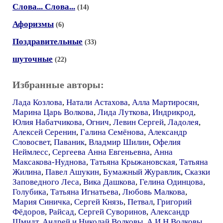
Слова... Слова...
(14)
Афоризмы
(6)
Поздравительные
(33)
шуточные
(22)
Избранные авторы:
Лада Козлова
,
Натали Астахова
,
Алла Мартиросян
,
Марина Царь Волкова
,
Лида Луткова
,
Индрикрод
,
Юлия Набатчикова
,
Огнич
,
Левин Сергей
,
Ладолея
,
Алексей Серенин
,
Галина Семёнова
,
Александр
Словосвет
,
Паваник
,
Владмир Шилин
,
Офелия
Неймлесс
,
Сергеева Анна Евгеньевна
,
Анна
Максакова-Нуднова
,
Татьяна Крыжановская
,
Татьяна
Жилина
,
Павел Ашукин
,
Бумажный Журавлик
,
Сказки
Заповедного Леса
,
Вика Дашкова
,
Гелина Одинцова
,
Голубика
,
Татьяна Игнатьева
,
Любовь Малкова
,
Мария Синичка
,
Сергей Князь
,
Петвал
,
Григорий
Фёдоров
,
Райсад
,
Сергей Суворинов
,
Александр
Шмидт
,
Андрей и Николай Волковы
,
А.И Н.Волковы
,