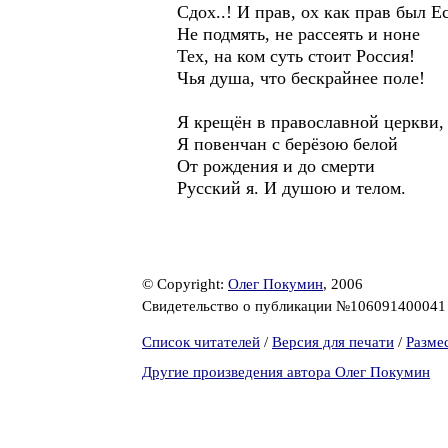
Сдох..! И прав, ох как прав был Е
Не подмять, не рассеять и ноне
Тех, на ком суть стоит Россия!
Чья душа, что бескрайнее поле!
Я крещён в православной церкви,
Я повенчан с берёзою белой
От рождения и до смерти
Русский я. И душою и телом.
© Copyright:
Олег Покумин
, 2006
Свидетельство о публикации №10609140004
Список читателей
/
Версия для печати
/
Разме
Другие произведения автора Олег Покумин