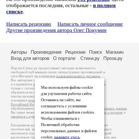
отображается последняя, остальные -
в полном
списке
.
Написать рецензию
Написать личное сообщение
Другие произведения автора Олег Покумин
Авторы
Произведения
Рецензии
Поиск
Магазин
Вход для авторов
О портале
Стихи.ру
Проза.ру
Портал Стихи.ру предоставляет авторам возможность
свободной публикации своих литературных произведений в
сети Интернет на основании
пользовательского договора
.
Все авторские права на произведения принадлежат авторам
и охраняются
законом
. Перепечатка произведений возможна
Мы используем файлы cookie
только с согласия его автора, к которому вы можете
обратиться на его авторской странице. Ответственность за
для улучшения работы сайта.
тексты произведений авторы несут самостоятельно на
Оставаясь на сайте, вы
основании
правил публикации
и
законодательства
Российской Федерации
. Данные пользователей
соглашаетесь с условиями
обрабатываются на основании
Политики обработки персональных данных
.
использования файлов cookies.
Вы также можете посмотреть более подробную
информацию о портале
и
связаться с администрацией
.
Чтобы ознакомиться с
Политикой обработки
Ежедневная аудитория портала Стихи.ру – порядка 200 тысяч
посетителей, которые в общей сумме просматривают более двух
персональных данных и файлов
миллионов страниц по данным счетчика посещаемости, который
cookie,
нажмите здесь
.
расположен справа от этого текста. В каждой графе указано по две