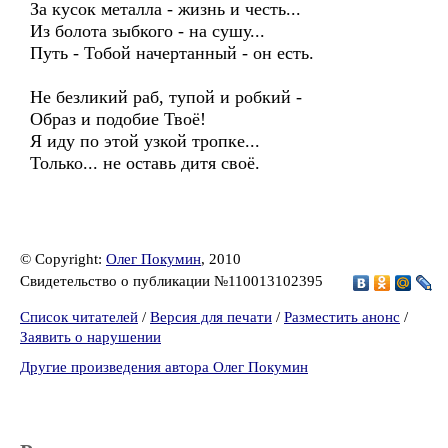
За кусок металла - жизнь и честь...
Из болота зыбкого - на сушу...
Путь - Тобой начертанный - он есть.
Не безликий раб, тупой и робкий -
Образ и подобие Твоё!
Я иду по этой узкой тропке...
Только... не оставь дитя своё.
© Copyright:
Олег Покумин
, 2010
Свидетельство о публикации №110013102395
Список читателей
/
Версия для печати
/
Разместить анонс
/
Заявить о нарушении
Другие произведения автора Олег Покумин