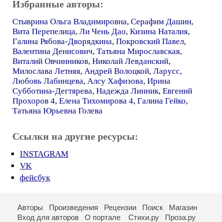
Избранные авторы:
Стыврина Ольга Владимировна
,
Серафим Дашин
,
Вита Перепелица
,
Ли Чень Дао
,
Кизина Наталия
,
Галина Рябова-Дворядкина
,
Покровский Павел
,
Валентина Денисович
,
Татьяна Мирославская
,
Виталий Овчинников
,
Николай Левданский
,
Милослава Летняя
,
Андрей Волоцкой
,
Ларусс
,
Любовь Лабинцева
,
Алсу Хафизова
,
Ирина
Субботина-Дегтярева
,
Надежда Линник
,
Евгений
Прохоров 4
,
Елена Тихомирова 4
,
Галина Гейко
,
Татьяна Юрьевна Голева
Ссылки на другие ресурсы:
INSTAGRAM
VK
фейсбук
Авторы
Произведения
Рецензии
Поиск
Магазин
Вход для авторов
О портале
Стихи.ру
Проза.ру