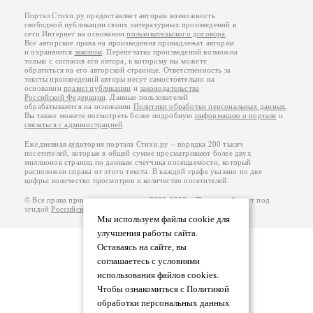
Портал Стихи.ру предоставляет авторам возможность
свободной публикации своих литературных произведений в
сети Интернет на основании
пользовательского договора
.
Все авторские права на произведения принадлежат авторам
и охраняются
законом
. Перепечатка произведений возможна
только с согласия его автора, к которому вы можете
обратиться на его авторской странице. Ответственность за
тексты произведений авторы несут самостоятельно на
основании
правил публикации
и
законодательства
Российской Федерации
. Данные пользователей
обрабатываются на основании
Политики обработки персональных данных
.
Вы также можете посмотреть более подробную
информацию о портале
и
связаться с администрацией
.
Ежедневная аудитория портала Стихи.ру – порядка 200 тысяч
посетителей, которые в общей сумме просматривают более двух
миллионов страниц по данным счетчика посещаемости, который
расположен справа от этого текста. В каждой графе указано по две
цифры: количество просмотров и количество посетителей.
© Все права принадлежат авторам, 2000-2026. Портал работает под
эгидой
Российского союза писателей
.
18+
Мы используем файлы cookie для
улучшения работы сайта.
Оставаясь на сайте, вы
соглашаетесь с условиями
использования файлов cookies.
Чтобы ознакомиться с Политикой
обработки персональных данных