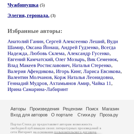
Чужбинушка
(5)
Элегия, героиада.
(3)
Избранные авторы:
Анатолий Ганин
,
Сергей Алексеенко Леший
,
Вуди
Шамир
,
Оксана Йонаш
,
Андрей Гудзенко
,
Всегда
Надежда
,
Любовь Склема
,
Александр Гусенко
,
Евгений Камчатский
,
Олег Мозырь
,
Вик Семенюк
,
Влад Макеев Ростиславович
,
Наталья Стеренко
,
Валерия Афендикова
,
Игорь Кинг
,
Лариса Евсикова
,
Валентин Молчанов
,
Корж Наталья Леонидовна
,
Геннадий Мудров
,
Ахтамьянов Амир
,
Чайка 11
,
Ирина Самарина-Лабиринт
Авторы
Произведения
Рецензии
Поиск
Магазин
Вход для авторов
О портале
Стихи.ру
Проза.ру
Портал Стихи.ру предоставляет авторам возможность
свободной публикации своих литературных произведений в
сети Интернет на основании
пользовательского договора
.