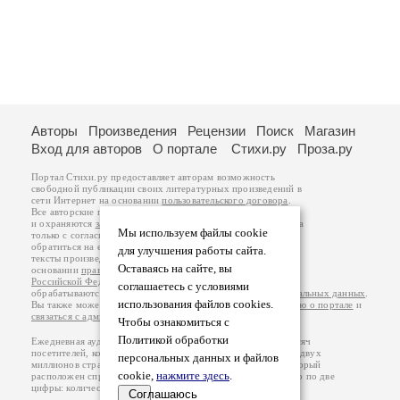
Авторы
Произведения
Рецензии
Поиск
Магазин
Вход для авторов
О портале
Стихи.ру
Проза.ру
Портал Стихи.ру предоставляет авторам возможность
свободной публикации своих литературных произведений в
сети Интернет на основании
пользовательского договора
.
Все авторские права на произведения принадлежат авторам
и охраняются
законом
. Перепечатка произведений возможна
Мы используем файлы cookie
только с согласия его автора, к которому вы можете
обратиться на его авторской странице. Ответственность за
для улучшения работы сайта.
тексты произведений авторы несут самостоятельно на
Оставаясь на сайте, вы
основании
правил публикации
и
законодательства
Российской Федерации
. Данные пользователей
соглашаетесь с условиями
обрабатываются на основании
Политики обработки персональных данных
.
использования файлов cookies.
Вы также можете посмотреть более подробную
информацию о портале
и
связаться с администрацией
.
Чтобы ознакомиться с
Политикой обработки
Ежедневная аудитория портала Стихи.ру – порядка 200 тысяч
посетителей, которые в общей сумме просматривают более двух
персональных данных и файлов
миллионов страниц по данным счетчика посещаемости, который
cookie,
нажмите здесь
.
расположен справа от этого текста. В каждой графе указано по две
цифры: количество просмотров и количество посетителей.
Соглашаюсь