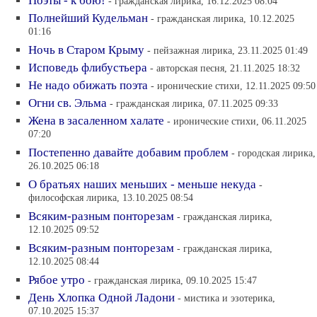
Поэты - к бою!
- гражданская лирика, 16.12.2025 08:04
Полнейший Кудельман
- гражданская лирика, 10.12.2025
01:16
Ночь в Старом Крыму
- пейзажная лирика, 23.11.2025 01:49
Исповедь флибустьера
- авторская песня, 21.11.2025 18:32
Не надо обижать поэта
- иронические стихи, 12.11.2025 09:50
Огни св. Эльма
- гражданская лирика, 07.11.2025 09:33
Жена в засаленном халате
- иронические стихи, 06.11.2025
07:20
Постепенно давайте добавим проблем
- городская лирика,
26.10.2025 06:18
О братьях наших меньших - меньше некуда
-
философская лирика, 13.10.2025 08:54
Всяким-разным понторезам
- гражданская лирика,
12.10.2025 09:52
Всяким-разным понторезам
- гражданская лирика,
12.10.2025 08:44
Рябое утро
- гражданская лирика, 09.10.2025 15:47
День Хлопка Одной Ладони
- мистика и эзотерика,
07.10.2025 15:37