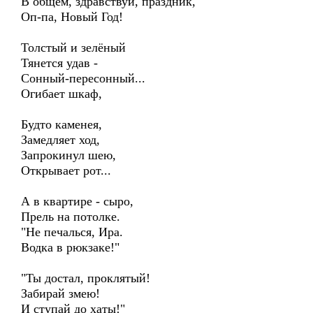
В общем, здравствуй, праздник,
Оп-па, Новый Год!
Толстый и зелёный
Тянется удав -
Сонный-пересонный...
Огибает шкаф,
Будто каменея,
Замедляет ход,
Запрокинул шею,
Открывает рот...
А в квартире - сыро,
Прель на потолке.
"Не печалься, Ира.
Водка в рюкзаке!"
"Ты достал, проклятый!
Забирай змею!
И ступай до хаты!"