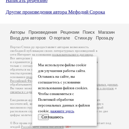
Написать рецензию
Другие произведения автора Мефодий Сорока
Авторы
Произведения
Рецензии
Поиск
Магазин
Вход для авторов
О портале
Стихи.ру
Проза.ру
Портал Стихи.ру предоставляет авторам возможность
свободной публикации своих литературных произведений в
сети Интернет на основании
пользовательского договора
.
Все авторские права на произведения принадлежат авторам
и охраняются
законом
. Перепечатка произведений возможна
Мы используем файлы cookie
только с согласия его автора, к которому вы можете
обратиться на его авторской странице. Ответственность за
для улучшения работы сайта.
тексты произведений авторы несут самостоятельно на
Оставаясь на сайте, вы
основании
правил публикации
и
законодательства
Российской Федерации
. Данные пользователей
соглашаетесь с условиями
обрабатываются на основании
Политики обработки персональных данных
.
использования файлов cookies.
Вы также можете посмотреть более подробную
информацию о портале
и
связаться с администрацией
.
Чтобы ознакомиться с
Политикой обработки
Ежедневная аудитория портала Стихи.ру – порядка 200 тысяч
посетителей, которые в общей сумме просматривают более двух
персональных данных и файлов
миллионов страниц по данным счетчика посещаемости, который
cookie,
нажмите здесь
.
расположен справа от этого текста. В каждой графе указано по две
цифры: количество просмотров и количество посетителей.
Соглашаюсь
© Все права принадлежат авторам, 2000-2026. Портал работает под
эгидой
Российского союза писателей
.
18+