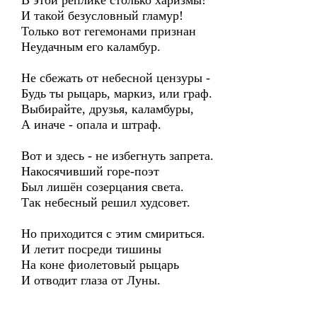
В этой реплике столько харизмы!
И такой безусловный гламур!
Только вот гегемонами признан
Неудачным его каламбур.
Не сбежать от небесной цензуры -
Будь ты рыцарь, маркиз, или граф.
Выбирайте, друзья, каламбуры,
А иначе - опала и штраф.
Вот и здесь - не избегнуть запрета.
Накосячивший горе-поэт
Был лишён созерцания света.
Так небесный решил худсовет.
Но приходится с этим смириться.
И летит посреди тишины
На коне фиолетовый рыцарь
И отводит глаза от Луны.