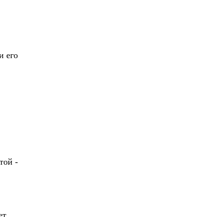
и его
той -
ет.