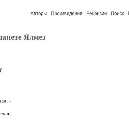
Авторы
Произведения
Рецензии
Поиск
ланете Ялмез
у
ал, -
ичал,