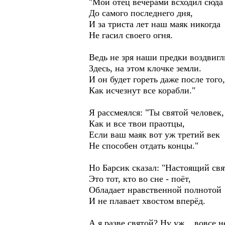
"Мой отец вечерами всходил сюда
До самого последнего дня,
И за триста лет наш маяк никогда
Не гасил своего огня.
Ведь не зря наши предки воздвигл
Здесь, на этом клочке земли.
И он будет гореть даже после того,
Как исчезнут все корабли."
Я рассмеялся: "Ты святой человек,
Как и все твои праотцы,
Если ваш маяк вот уж третий век
Не способен отдать концы."
Но Барсик сказал: "Настоящий свя
Это тот, кто во сне - поёт,
Обладает нравственной полнотой
И не плавает хвостом вперёд.
А я разве святой? Ну уж... вовсе н