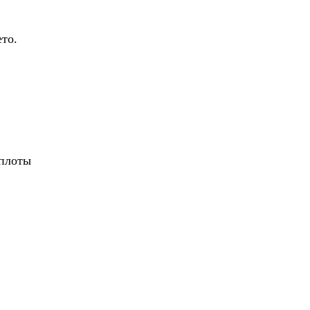
то.
 плоты