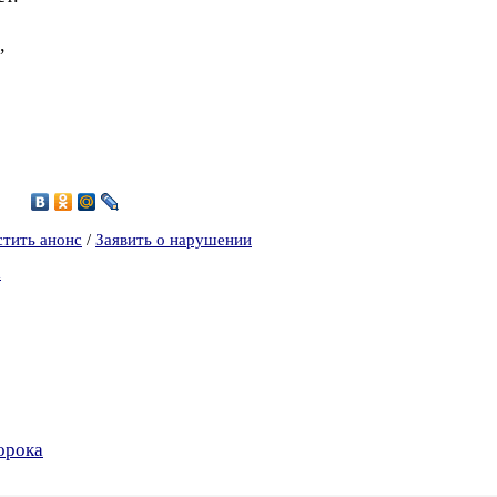
,
7
стить анонс
/
Заявить о нарушении
а
орока