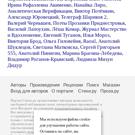
Ирина Рафаэлевна Акименко
,
Нанайка Лиро
,
Аналитическая Верификация
,
Виктор Потёмкин
,
Александр Юровецкий
,
Телеграф Шариков 2
,
Валерий Чернышев
,
Поэты Прозаики Приднестровья
,
Василий Лапоухин
,
Лёша Комар
,
Журнал Мастерство
и Вдохновение
,
Евгений Туганов
,
Илья Мороз
,
Виктория Брод
,
Ольга Гиловейня
,
Raoul
,
Анатолий
Шуклецов
,
Светлана Матковска
,
Сергей Григорьев
555
,
Анатолий Пинигин
,
Марина Брагина-Лебедева
,
Владимир Роганов-Крымский
,
Людмила Мизун
Дидур
Авторы
Произведения
Рецензии
Поиск
Магазин
Вход для авторов
О портале
Стихи.ру
Проза.ру
Портал Стихи.ру предоставляет авторам возможность
свободной публикации своих литературных произведений в
сети Интернет на основании
пользовательского договора
.
Все авторские права на произведения принадлежат авторам
и охраняются
законом
. Перепечатка произведений возможна
Мы используем файлы cookie
только с согласия его автора, к которому вы можете
обратиться на его авторской странице. Ответственность за
для улучшения работы сайта.
тексты произведений авторы несут самостоятельно на
Оставаясь на сайте, вы
основании
правил публикации
и
законодательства