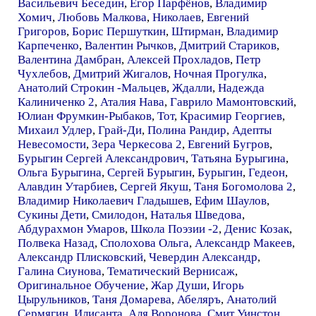
Васильевич Беседин
,
Егор Парфёнов
,
Владимир
Хомич
,
Любовь Малкова
,
Николаев
,
Евгений
Григоров
,
Борис Першуткин
,
Штирман
,
Владимир
Карпеченко
,
Валентин Рычков
,
Дмитрий Стариков
,
Валентина Дамбран
,
Алексей Прохладов
,
Петр
Чухлебов
,
Дмитрий Жигалов
,
Ночная Прогулка
,
Анатолий Строкин -Мальцев
,
Ждалли
,
Надежда
Калиниченко 2
,
Аталия Нава
,
Гаврило Мамонтовский
,
Юлиан Фрумкин-Рыбаков
,
Тот
,
Красимир Георгиев
,
Михаил Удлер
,
Грай-Ди
,
Полина Рандир
,
Адепты
Невесомости
,
Зера Черкесова 2
,
Евгений Бугров
,
Бурыгин Сергей Александрович
,
Татьяна Бурыгина
,
Ольга Бурыгина
,
Сергей Бурыгин
,
Бурыгин
,
Гедеон
,
Алавдин Утарбиев
,
Сергей Якуш
,
Таня Богомолова 2
,
Владимир Николаевич Гладышев
,
Ефим Шаулов
,
Сукины Дети
,
Смилодон
,
Наталья Шведова
,
Абдурахмон Умаров
,
Школа Поэзии -2
,
Денис Козак
,
Полвека Назад
,
Сполохова Ольга
,
Александр Макеев
,
Александр Плисковский
,
Чевердин Александр
,
Галина Сиунова
,
Тематический Вернисаж
,
Оригинальное Обучение
,
Жар Души
,
Игорь
Цырульников
,
Таня Домарева
,
Абеляръ
,
Анатолий
Сермягин
,
Илисанта
,
Аля Воронова
,
Смит Уинстон
,