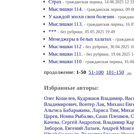
Страх
- гражданская лирика, 14.06.2025 12:3
Мыслишки 114.
- гражданская лирика, 09.0
У каждой эпохи свои болезни
- гражданс
Мыслишки 113.
- гражданская лирика, 16.0
***
- без рубрики, 05.05.2025 19:49
Менеджеры в белых халатах
- гражданск
Мыслишки 112
- без рубрики, 30.04.2025 1
Мыслишки 111.
- без рубрики, 19.04.2025 1
Мыслишки 110
- гражданская лирика, 16.04
продолжение:
1-50
51-100
101-150
→
Избранные авторы:
Олег Кошелев
,
Кудряшов Владимир
,
Вас
Владимирович
,
Вонтер Лак
,
Михаил Евг
Альгиса Бабарыкина
,
Лариса Тим
,
Миха
Царев
,
Нонна Рыбалко
,
Саша Плешков
,
С
Качева
,
Сергей Андропов
,
Владимир Ка
Зиборов
,
Евгений Латаев
,
Андрей Моисе