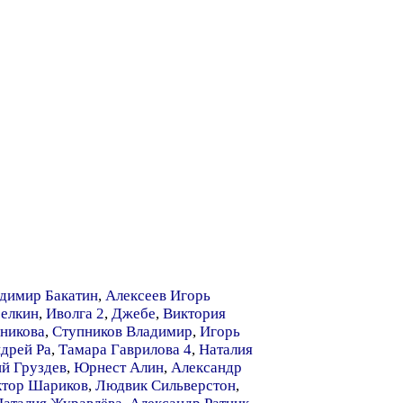
димир Бакатин
,
Алексеев Игорь
Белкин
,
Иволга 2
,
Джебе
,
Виктория
ьникова
,
Ступников Владимир
,
Игорь
дрей Ра
,
Тамара Гаврилова 4
,
Наталия
й Груздев
,
Юрнест Алин
,
Александр
ктор Шариков
,
Людвик Сильверстон
,