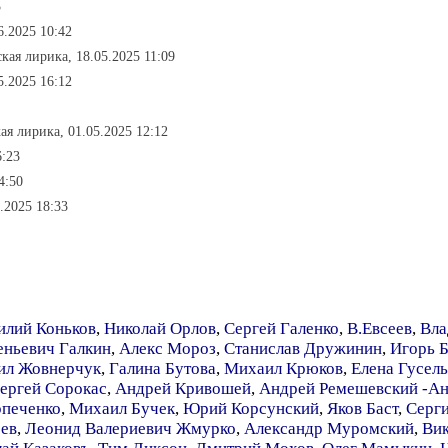
3
6.2025 10:42
кая лирика, 18.05.2025 11:09
5.2025 16:12
ая лирика, 01.05.2025 12:12
6:23
4:50
.2025 18:33
илий Коньков
,
Николай Орлов
,
Сергей Галенко
,
В.Евсеев
,
Вла
еньевич Галкин
,
Алекс Мороз
,
Станислав Дружинин
,
Игорь 
ил Жовнерчук
,
Галина Бутова
,
Михаил Крюков
,
Елена Гусел
ергей Сорокас
,
Андрей Кривошей
,
Андрей Ремешевский -Ан
рпеченко
,
Михаил Бучек
,
Юрий Корсунский
,
Яков Баст
,
Серги
ев
,
Леонид Валериевич Жмурко
,
Александр Муромский
,
Ви