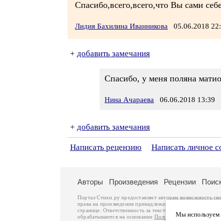
Спасибо,всего,всего,что Вы сами себе
Лидия Бахилина Иванникова
05.06.2018 2
+
добавить замечания
Спасибо, у меня поляна матио
Нина Ачараева
06.06.2018 13:39
+
добавить замечания
Написать рецензию
Написать личное 
Авторы
Произведения
Рецензии
Поис
Портал Стихи.ру предоставляет авторам возможность св
права на произведения принадлежат авторам и охраняют
странице. Ответственность за тексты произведений авто
Мы используем ф
обрабатываются на основании
Политики обработки перс