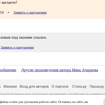
 желаете!
2:54
•
Заявить о нарушении
ловая под окнами спален.
Заявить о нарушении
сообщение
Другие произведения автора Нина Ачараева
к
Магазин
Вход для авторов
О портале
Стихи.ру
Проза.ру
ободной публикации своих литературных произведений в сети Интернет на основании
п
ся
законом
. Перепечатка произведений возможна только с согласия его автора, к котором
ры несут самостоятельно на основании
правил публикации
и
законодательства Российско
айлы cookie для улучшения работы сайта. Оставаясь на сайте, вы
ональных данных
. Вы также можете посмотреть более подробную
информацию о портал