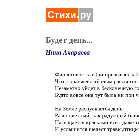
Будет день...
Нина Ачараева
Фиолетовость нОчи призывает к З
Что с оранжево-тёплым рассветн
Незаметно уйдет в бесконечную го
Будто вовсе она тут была ни при ч
На Земле распускается день,
Разноцветный, как радужный блик
Насыщается красками всё : даже т
И услышится шелест травы,птицы 