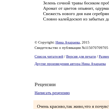
Зелень сочной травы босиком про
Аромат от цветов опьянит, одурма
Свежесть нового дня нам серебря
Словно калейдоскоп из забытых да
© Copyright:
Нина Ачараева
, 2015
Свидетельство о публикации №11507070970
Список читателей
/
Версия для печати
/
Разме
Другие произведения автора Нина Ачараева
Рецензии
Написать рецензию
Очень красиво,так живо,что я почувст