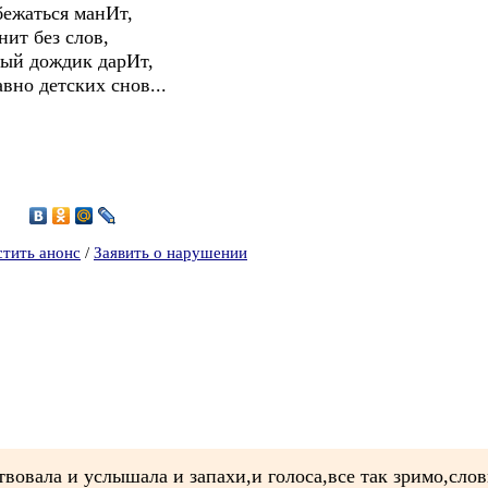
бежаться манИт,
нит без слов,
ный дождик дарИт,
вно детских снов...
5
стить анонс
/
Заявить о нарушении
вовала и услышала и запахи,и голоса,все так зримо,слов