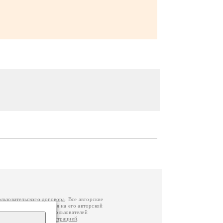
ользовательского договора
. Все авторские
у вы можете обратиться на его авторской
й Федерации
. Данные пользователей
е
и
связаться с администрацией
.