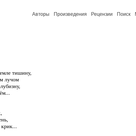
Авторы
Произведения
Рецензии
Поиск
емле тишину,
ым лучом
лубизну,
ём...
,
ень,
крик...