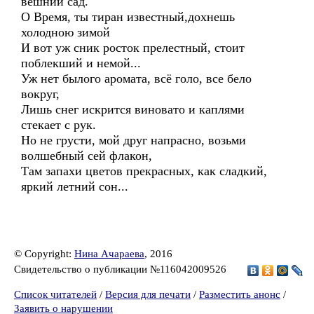
вешний сад.
О Время, ты тиран известный,дохнешь
холодною зимой
И вот уж сник росток прелестный, стоит
поблекший и немой...
Уж нет былого аромата, всё голо, все бело
вокруг,
Лишь снег искрится виновато и каплями
стекает с рук.
Но не грусти, мой друг напрасно, возьми
волшебный сей флакон,
Там запахи цветов прекрасных, как сладкий,
яркий летний сон...
© Copyright:
Нина Ачараева
, 2016
Свидетельство о публикации №116042009526
Список читателей
/
Версия для печати
/
Разместить анонс
/
Заявить о нарушении