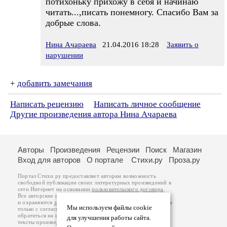
потихоньку прихожу в себя и начинаю
читать...,писать понемногу. Спасибо Вам за
добрые слова.
Нина Ачараева
21.04.2016 18:28
Заявить о
нарушении
+
добавить замечания
Написать рецензию
Написать личное сообщение
Другие произведения автора Нина Ачараева
Авторы
Произведения
Рецензии
Поиск
Магазин
Вход для авторов
О портале
Стихи.ру
Проза.ру
Портал Стихи.ру предоставляет авторам возможность
свободной публикации своих литературных произведений в
сети Интернет на основании
пользовательского договора
.
Все авторские права на произведения принадлежат авторам
и охраняются
законом
. Перепечатка произведений возможна
Мы используем файлы cookie
только с согласия его автора, к которому вы можете
обратиться на его авторской странице. Ответственность за
для улучшения работы сайта.
тексты произведений авторы несут самостоятельно на