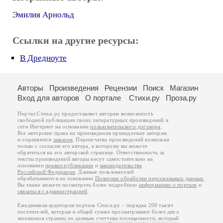
Эмилия Арнольд
Ссылки на другие ресурсы:
В Дредноуте
Авторы
Произведения
Рецензии
Поиск
Магазин
Вход для авторов
О портале
Стихи.ру
Проза.ру
Портал Стихи.ру предоставляет авторам возможность
свободной публикации своих литературных произведений в
сети Интернет на основании
пользовательского договора
.
Все авторские права на произведения принадлежат авторам
и охраняются
законом
. Перепечатка произведений возможна
только с согласия его автора, к которому вы можете
обратиться на его авторской странице. Ответственность за
тексты произведений авторы несут самостоятельно на
основании
правил публикации
и
законодательства
Российской Федерации
. Данные пользователей
обрабатываются на основании
Политики обработки персональных данных
.
Вы также можете посмотреть более подробную
информацию о портале
и
связаться с администрацией
.
Ежедневная аудитория портала Стихи.ру – порядка 200 тысяч
посетителей, которые в общей сумме просматривают более двух
миллионов страниц по данным счетчика посещаемости, который