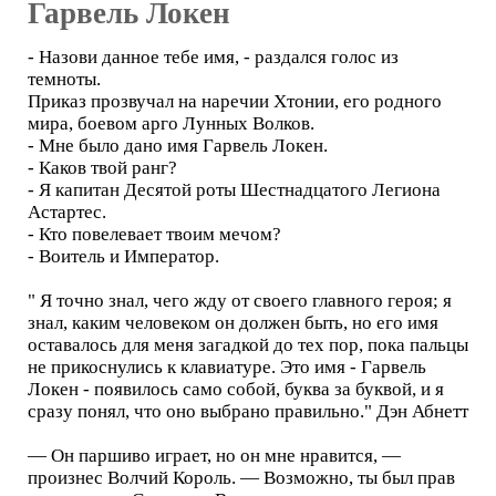
Гарвель Локен
- Назови данное тебе имя, - раздался голос из
темноты.
Приказ прозвучал на наречии Хтонии, его родного
мира, боевом арго Лунных Волков.
- Мне было дано имя Гарвель Локен.
- Каков твой ранг?
- Я капитан Десятой роты Шестнадцатого Легиона
Астартес.
- Кто повелевает твоим мечом?
- Воитель и Император.
" Я точно знал, чего жду от своего главного героя; я
знал, каким человеком он должен быть, но его имя
оставалось для меня загадкой до тех пор, пока пальцы
не прикоснулись к клавиатуре. Это имя - Гарвель
Локен - появилось само собой, буква за буквой, и я
сразу понял, что оно выбрано правильно." Дэн Абнетт
— Он паршиво играет, но он мне нравится, —
произнес Волчий Король. — Возможно, ты был прав