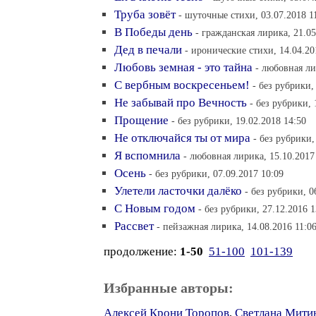
Труба зовёт
- шуточные стихи, 03.07.2018 1
В Победы день
- гражданская лирика, 21.05
Дед в печали
- иронические стихи, 14.04.20
Любовь земная - это тайна
- любовная ли
С вербным воскресеньем!
- без рубрики,
Не забывай про Вечность
- без рубрики, 
Прощение
- без рубрики, 19.02.2018 14:50
Не отключайся ты от мира
- без рубрики,
Я вспомнила
- любовная лирика, 15.10.2017
Осень
- без рубрики, 07.09.2017 10:09
Улетели ласточки далёко
- без рубрики, 0
С Новым годом
- без рубрики, 27.12.2016 1
Рассвет
- пейзажная лирика, 14.08.2016 11:0
продолжение:
1-50
51-100
101-139
Избранные авторы:
Алексей Крони Торопов
,
Светлана Мити