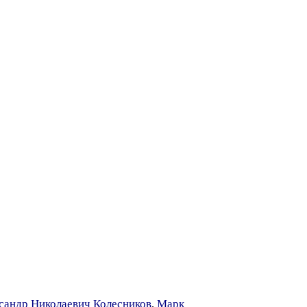
сандр Николаевич Колесников
,
Марк