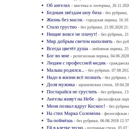
Об ангелах
- мистика и эзотерика, 26.11.202
Бедным звёздам шоу биза
- без рубрики,
Жизнь без масок
- городская лирика, 16.10
Стало грустно
- без рубрики, 21.09.2020 21
Нищие вовсе не плачут!
- без рубрики, 21
Мир добрым светом наполнять
- без ру
Всегда цветёт душа
- любовная лирика, 25
Бог во мне
- религиозная лирика, 04.06.2020
Людям с профессией медик
- гражданска
Малыш родился...
- без рубрики, 07.08.201
Надо в жизни всё познать
- без рубрики, 
Доля мужика
- иронические стихи, 10.04.20
Постарайся не грустить
- без рубрики, 13
Ангелы живут на Небе
- философская лири
Меня позвал вдруг Космос!
- без рубрик
На стих Марка Соломона
- философская 
Ты поймёшь
- без рубрики, 06.08.2018 12:37
Ей в клетке тесно
- шуточные стихи, 05.07.