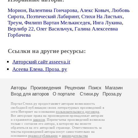
Морион
,
Валентина Гончарова
,
Алекс Ковыч
,
Любовь
Сирота
,
Поэтический Лабиринт
,
Стихи На Листьях
,
Треум
,
Филипп Вартан Мелькиседек
,
Инга Лукина
,
Верлибр 22
,
Олег Васильчук
,
Галина Алексеевна
Горбачева
Ссылки на другие ресурсы:
Авторский сайт asseeva.it
Асеева Елена. Проза. ру
Авторы
Произведения
Рецензии
Поиск
Магазин
Вход для авторов
О портале
Стихи.ру
Проза.ру
Портал Стихи.ру предоставляет авторам возможность
свободной публикации своих литературных произведений в
сети Интернет на основании
пользовательского договора
.
Все авторские права на произведения принадлежат авторам
и охраняются
законом
. Перепечатка произведений возможна
только с согласия его автора, к которому вы можете
обратиться на его авторской странице. Ответственность за
тексты произведений авторы несут самостоятельно на
основании
правил публикации
и
законодательства