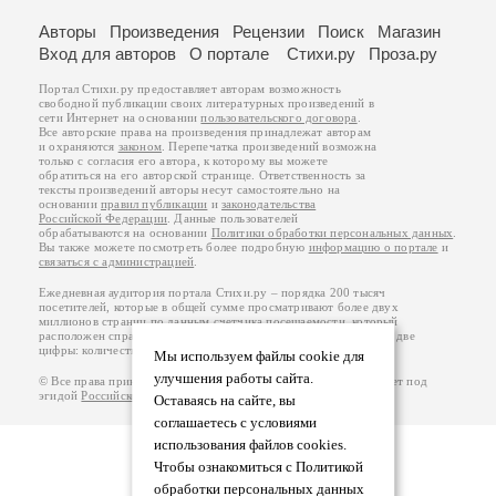
Авторы
Произведения
Рецензии
Поиск
Магазин
Вход для авторов
О портале
Стихи.ру
Проза.ру
Портал Стихи.ру предоставляет авторам возможность
свободной публикации своих литературных произведений в
сети Интернет на основании
пользовательского договора
.
Все авторские права на произведения принадлежат авторам
и охраняются
законом
. Перепечатка произведений возможна
только с согласия его автора, к которому вы можете
обратиться на его авторской странице. Ответственность за
тексты произведений авторы несут самостоятельно на
основании
правил публикации
и
законодательства
Российской Федерации
. Данные пользователей
обрабатываются на основании
Политики обработки персональных данных
.
Вы также можете посмотреть более подробную
информацию о портале
и
связаться с администрацией
.
Ежедневная аудитория портала Стихи.ру – порядка 200 тысяч
посетителей, которые в общей сумме просматривают более двух
миллионов страниц по данным счетчика посещаемости, который
расположен справа от этого текста. В каждой графе указано по две
цифры: количество просмотров и количество посетителей.
Мы используем файлы cookie для
улучшения работы сайта.
© Все права принадлежат авторам, 2000-2026. Портал работает под
эгидой
Российского союза писателей
.
18+
Оставаясь на сайте, вы
соглашаетесь с условиями
использования файлов cookies.
Чтобы ознакомиться с Политикой
обработки персональных данных