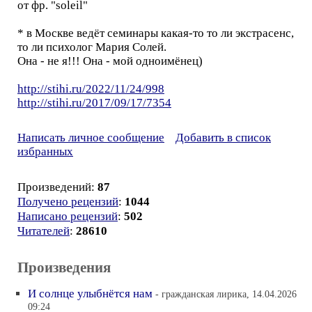
от фр. "soleil"
* в Москве ведёт семинары какая-то то ли экстрасенс,
то ли психолог Мария Солей.
Она - не я!!! Она - мой одноимёнец)
http://stihi.ru/2022/11/24/998
http://stihi.ru/2017/09/17/7354
Написать личное сообщение
Добавить в список
избранных
Произведений:
87
Получено рецензий
:
1044
Написано рецензий
:
502
Читателей
:
28610
Произведения
И солнце улыбнётся нам
- гражданская лирика, 14.04.2026
09:24