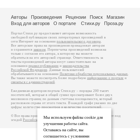
Авторы
Произведения
Рецензии
Поиск
Магазин
Вход для авторов
О портале
Стихи.ру
Проза.ру
Портал Стихи.ру предоставляет авторам возможность
свободной публикации своих литературных произведений в
сети Интернет на основании
пользовательского договора
.
Все авторские права на произведения принадлежат авторам
и охраняются
законом
. Перепечатка произведений возможна
только с согласия его автора, к которому вы можете
обратиться на его авторской странице. Ответственность за
тексты произведений авторы несут самостоятельно на
основании
правил публикации
и
законодательства
Российской Федерации
. Данные пользователей
обрабатываются на основании
Политики обработки персональных данных
.
Вы также можете посмотреть более подробную
информацию о портале
и
связаться с администрацией
.
Ежедневная аудитория портала Стихи.ру – порядка 200 тысяч
посетителей, которые в общей сумме просматривают более двух
миллионов страниц по данным счетчика посещаемости, который
расположен справа от этого текста. В каждой графе указано по две
цифры: количество просмотров и количество посетителей.
© Все права принадлежат авторам, 2000-2026. Портал работает под
Мы используем файлы cookie для
эгидой
Российского союза писателей
.
18+
улучшения работы сайта.
Оставаясь на сайте, вы
соглашаетесь с условиями