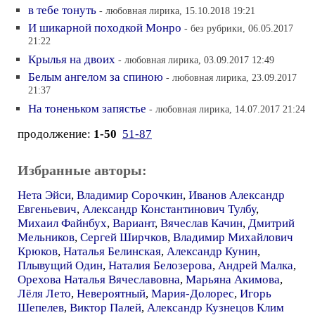
в тебе тонуть
- любовная лирика, 15.10.2018 19:21
И шикарной походкой Монро
- без рубрики, 06.05.2017
21:22
Крылья на двоих
- любовная лирика, 03.09.2017 12:49
Белым ангелом за спиною
- любовная лирика, 23.09.2017
21:37
На тоненьком запястье
- любовная лирика, 14.07.2017 21:24
продолжение:
1-50
51-87
Избранные авторы:
Нета Эйси
,
Владимир Сорочкин
,
Иванов Александр
Евгеньевич
,
Александр Константинович Тулбу
,
Михаил Файнбух
,
Вариант
,
Вячеслав Качин
,
Дмитрий
Мельников
,
Сергей Ширчков
,
Владимир Михайлович
Крюков
,
Наталья Белинская
,
Александр Кунин
,
Плывущий Один
,
Наталия Белозерова
,
Андрей Малка
,
Орехова Наталья Вячеславовна
,
Марьяна Акимова
,
Лёля Лето
,
Невероятный
,
Мария-Долорес
,
Игорь
Шепелев
,
Виктор Палей
,
Александр Кузнецов Клим