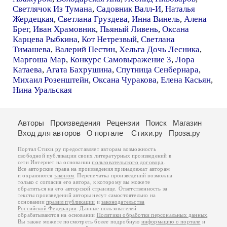
Светлячок Из Тумана
,
Садовник Валл-И
,
Наталья
Жердецкая
,
Светлана Груздева
,
Инна Винель
,
Алена
Брег
,
Иван Храмовник
,
Пьяный Ливень
,
Оксана
Карцева Рыбкина
,
Кот Нетрезвый
,
Светлана
Тимашева
,
Валерий Пестин
,
Хельга Дочь Лесника
,
Маргоша Мар
,
Конкурс Самовыражение 3
,
Лора
Катаева
,
Агата Бахрушина
,
Спутница Сенбернара
,
Михаил Розенштейн
,
Оксана Чуракова
,
Елена Касьян
,
Нина Уральская
Авторы
Произведения
Рецензии
Поиск
Магазин
Вход для авторов
О портале
Стихи.ру
Проза.ру
Портал Стихи.ру предоставляет авторам возможность
свободной публикации своих литературных произведений в
сети Интернет на основании
пользовательского договора
.
Все авторские права на произведения принадлежат авторам
и охраняются
законом
. Перепечатка произведений возможна
только с согласия его автора, к которому вы можете
обратиться на его авторской странице. Ответственность за
тексты произведений авторы несут самостоятельно на
основании
правил публикации
и
законодательства
Российской Федерации
. Данные пользователей
обрабатываются на основании
Политики обработки персональных данных
.
Вы также можете посмотреть более подробную
информацию о портале
и