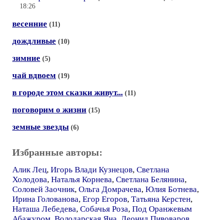
18:26
весенние
(11)
дождливые
(10)
зимние
(5)
чай вдвоем
(19)
в городе этом сказки живут...
(11)
поговорим о жизни
(15)
земные звезды
(6)
Избранные авторы:
Алик Лец
,
Игорь Влади Кузнецов
,
Светлана
Холодова
,
Наталья Корнева
,
Светлана Белянина
,
Соловей Заочник
,
Ольга Домрачева
,
Юлия Ботнева
,
Ирина Голованова
,
Егор Егоров
,
Татьяна Керстен
,
Наташа Лебедева
,
Собачья Роза
,
Под Оранжевым
Абажуром
,
Володарская Яна
,
Леонид Пивоваров
,