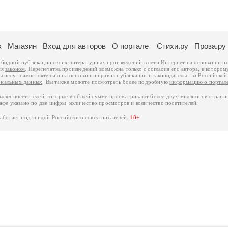
к
Магазин
Вход для авторов
О портале
Стихи.ру
Проза.ру
ободной публикации своих литературных произведений в сети Интернет на основании
п
ся
законом
. Перепечатка произведений возможна только с согласия его автора, к котором
ры несут самостоятельно на основании
правил публикации
и
законодательства Российско
ональных данных
. Вы также можете посмотреть более подробную
информацию о портал
тысяч посетителей, которые в общей сумме просматривают более двух миллионов страни
афе указано по две цифры: количество просмотров и количество посетителей.
работает под эгидой
Российского союза писателей
.
18+