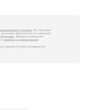
ользовательского договора
. Все авторские
у вы можете обратиться на его авторской
й Федерации
. Данные пользователей
е
и
связаться с администрацией
.
ц по данным счетчика посещаемости,