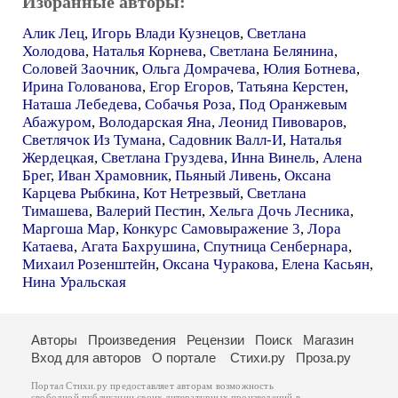
Избранные авторы:
Алик Лец
,
Игорь Влади Кузнецов
,
Светлана
Холодова
,
Наталья Корнева
,
Светлана Белянина
,
Соловей Заочник
,
Ольга Домрачева
,
Юлия Ботнева
,
Ирина Голованова
,
Егор Егоров
,
Татьяна Керстен
,
Наташа Лебедева
,
Собачья Роза
,
Под Оранжевым
Абажуром
,
Володарская Яна
,
Леонид Пивоваров
,
Светлячок Из Тумана
,
Садовник Валл-И
,
Наталья
Жердецкая
,
Светлана Груздева
,
Инна Винель
,
Алена
Брег
,
Иван Храмовник
,
Пьяный Ливень
,
Оксана
Карцева Рыбкина
,
Кот Нетрезвый
,
Светлана
Тимашева
,
Валерий Пестин
,
Хельга Дочь Лесника
,
Маргоша Мар
,
Конкурс Самовыражение 3
,
Лора
Катаева
,
Агата Бахрушина
,
Спутница Сенбернара
,
Михаил Розенштейн
,
Оксана Чуракова
,
Елена Касьян
,
Нина Уральская
Авторы
Произведения
Рецензии
Поиск
Магазин
Вход для авторов
О портале
Стихи.ру
Проза.ру
Портал Стихи.ру предоставляет авторам возможность
свободной публикации своих литературных произведений в