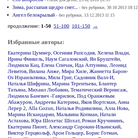
Зима, рассыпав щедро снег...
- без рубрики, 30.10.2013 18:12
Ангел белокрылый
- без рубрики, 13.12.2013 11:15
продолжение:
1-50
51-100
101-150
→
Избранные авторы:
Екатерина Цуммер
,
Осенняя Рапсодия
,
Хелена Влади
,
Ирина Финкель
,
Наум Сагаловский
,
Ян Бруштейн
,
Людмила Кац
,
Елена Спичак
,
Ида Алтунина
,
Леонид
Левитов
,
Вилана Анже
,
Мира Хиле
,
Жаннетта Барон-
Оз Израильтянка
,
Мила Григ
,
Садовник Валл-И
,
Наталья Шифрина
,
Марина Терентьева
,
Блантер
Татьяна
,
Михаил Любавин
,
Тематический Вернисаж
,
Людмила Баневич -Гаврилюк
,
Под Оранжевым
Абажуром
,
Андреева Катерина
,
Яков Вортсман
,
Анна
Лерер 2
,
Alla Gozun
,
Наталья Родивилина
,
Алла Нова
,
Марина Искандарян
,
Мальвина Копман
,
Натали
Астахова
,
Юра Шохетас Шохат
,
Роман Кручининъ
,
Екатерина Пионт
,
Александр Сорокин-Ильинский
,
Виктор Герцвольф
,
Арон Гольцер
,
Борис Готман
,