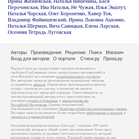
Ирина Жизневская
,
Наталья Вишенина
,
Бася
Перочинская
,
Ива Наталья
,
Не Чужая
,
Илья Экштут
,
Наталья Чарская
,
Олег Бороненко
,
Хавер Тов
,
Владимир Файвишевский
,
Ирина Львовна Ашомко
,
Наталья Шерман
,
Вита Савицкая
,
Елена Ларская
,
Осенняя Тетрадь Луговская
Авторы
Произведения
Рецензии
Поиск
Магазин
Вход для авторов
О портале
Стихи.ру
Проза.ру
Портал Стихи.ру предоставляет авторам возможность
свободной публикации своих литературных произведений в
сети Интернет на основании
пользовательского договора
.
Все авторские права на произведения принадлежат авторам
и охраняются
законом
. Перепечатка произведений возможна
только с согласия его автора, к которому вы можете
обратиться на его авторской странице. Ответственность за
тексты произведений авторы несут самостоятельно на
основании
правил публикации
и
законодательства
Российской Федерации
. Данные пользователей
обрабатываются на основании
Политики обработки персональных данных
.
Вы также можете посмотреть более подробную
информацию о портале
и
связаться с администрацией
.
Ежедневная аудитория портала Стихи.ру – порядка 200 тысяч
посетителей, которые в общей сумме просматривают более двух
миллионов страниц по данным счетчика посещаемости, который
расположен справа от этого текста. В каждой графе указано по две