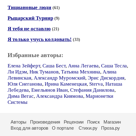
Тициановые люди
(61)
Рыцарский Турнир
(9)
Я тебя не оставлю
(21)
Я только учусь колдовать!
(33)
Избранные авторы:
Елена Зейферт
,
Саша Бест
,
Анна Легаева
,
Саша Тесла
,
Ли Идэм
,
Ник Туманов
,
Татьяна Мехнина
,
Алина
Левинская
,
Александр Муромский
,
Эрис Дискордия
,
Юля Снеганова
,
Ирина Каменецкая
,
Sterva
,
Наташа
Лебедева
,
Емельянов Иван
,
Стефания Данилова
,
Дима Вегас
,
Александра Киямова
,
Марионетки
Системы
Авторы
Произведения
Рецензии
Поиск
Магазин
Вход для авторов
О портале
Стихи.ру
Проза.ру