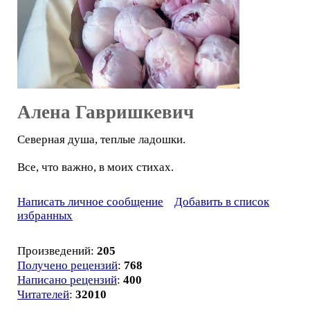
Алена Гавришкевич
Северная душа, теплые ладошки.
Все, что важно, в моих стихах.
Написать личное сообщение
Добавить в список
избранных
Произведений:
205
Получено рецензий
:
768
Написано рецензий
:
400
Читателей
:
32010