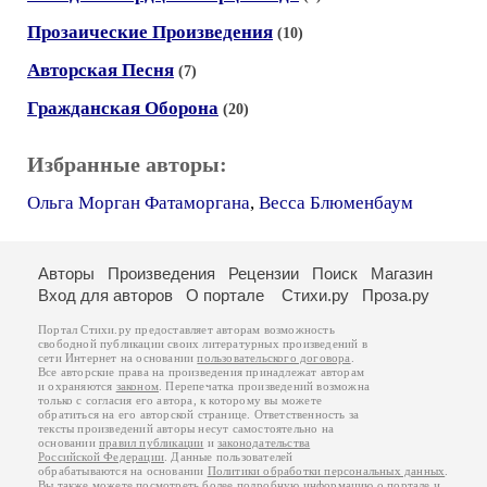
Прозаические Произведения
(10)
Авторская Песня
(7)
Гражданская Оборона
(20)
Избранные авторы:
Ольга Морган Фатаморгана
,
Весса Блюменбаум
Авторы
Произведения
Рецензии
Поиск
Магазин
Вход для авторов
О портале
Стихи.ру
Проза.ру
Портал Стихи.ру предоставляет авторам возможность
свободной публикации своих литературных произведений в
сети Интернет на основании
пользовательского договора
.
Все авторские права на произведения принадлежат авторам
и охраняются
законом
. Перепечатка произведений возможна
только с согласия его автора, к которому вы можете
обратиться на его авторской странице. Ответственность за
тексты произведений авторы несут самостоятельно на
основании
правил публикации
и
законодательства
Российской Федерации
. Данные пользователей
обрабатываются на основании
Политики обработки персональных данных
.
Вы также можете посмотреть более подробную
информацию о портале
и