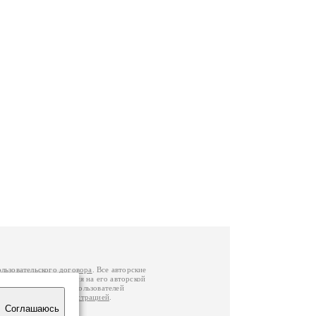
ользовательского договора
. Все авторские
у вы можете обратиться на его авторской
й Федерации
. Данные пользователей
е
и
связаться с администрацией
.
Соглашаюсь