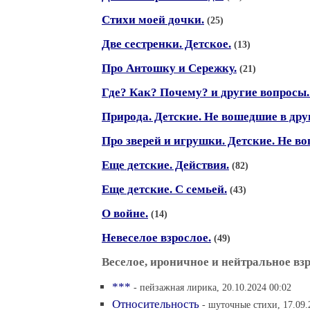
Стихи моей дочки.
(25)
Две сестренки. Детское.
(13)
Про Антошку и Сережку.
(21)
Где? Как? Почему? и другие вопросы.
Природа. Детские. Не вошедшие в дру
Про зверей и игрушки. Детские. Не во
Еще детские. Действия.
(82)
Еще детские. С семьей.
(43)
О войне.
(14)
Невеселое взрослое.
(49)
Веселое, ироничное и нейтральное взр
***
- пейзажная лирика, 20.10.2024 00:02
Относительность
- шуточные стихи, 17.09.