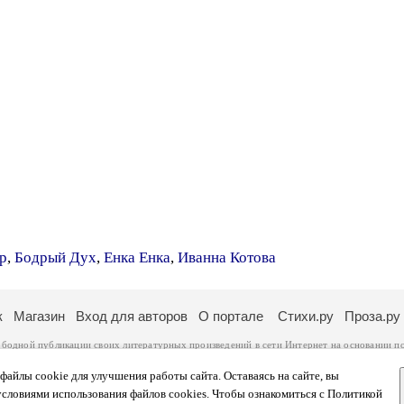
р
,
Бодрый Дух
,
Енка Енка
,
Иванна Котова
к
Магазин
Вход для авторов
О портале
Стихи.ру
Проза.ру
ободной публикации своих литературных произведений в сети Интернет на основании
п
ся
законом
. Перепечатка произведений возможна только с согласия его автора, к котором
ры несут самостоятельно на основании
правил публикации
и
законодательства Российско
айлы cookie для улучшения работы сайта. Оставаясь на сайте, вы
ональных данных
. Вы также можете посмотреть более подробную
информацию о портал
условиями использования файлов cookies. Чтобы ознакомиться с Политикой