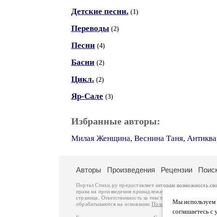
Детские песни.
(1)
Переводы
(2)
Песни
(4)
Басни
(2)
Цикл.
(2)
Яр-Сале
(3)
Избранные авторы:
Милая Женщина
,
Веснина Таня
,
Антиква
Авторы
Произведения
Рецензии
Поис
Портал Стихи.ру предоставляет авторам возможность св
права на произведения принадлежат авторам и охраняют
странице. Ответственность за тексты произведений авто
Мы используем ф
обрабатываются на основании
Политики обработки перс
соглашаетесь с 