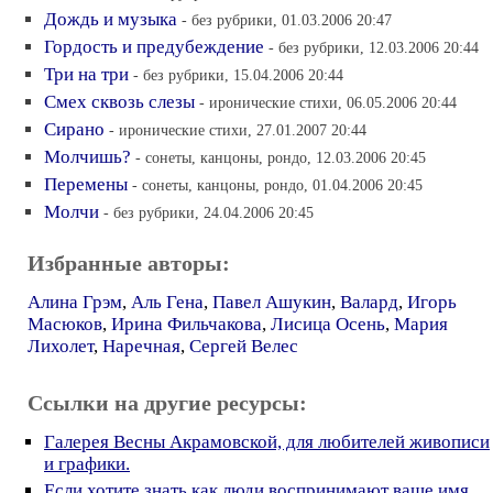
Дождь и музыка
- без рубрики, 01.03.2006 20:47
Гордость и предубеждение
- без рубрики, 12.03.2006 20:44
Три на три
- без рубрики, 15.04.2006 20:44
Смех сквозь слезы
- иронические стихи, 06.05.2006 20:44
Сирано
- иронические стихи, 27.01.2007 20:44
Молчишь?
- сонеты, канцоны, рондо, 12.03.2006 20:45
Перемены
- сонеты, канцоны, рондо, 01.04.2006 20:45
Молчи
- без рубрики, 24.04.2006 20:45
Избранные авторы:
Алина Грэм
,
Аль Гена
,
Павел Ашукин
,
Валард
,
Игорь
Масюков
,
Ирина Фильчакова
,
Лисица Осень
,
Мария
Лихолет
,
Наречная
,
Сергей Велес
Ссылки на другие ресурсы:
Галерея Весны Акрамовской, для любителей живописи
и графики.
Если хотите знать как люди воспринимают ваше имя