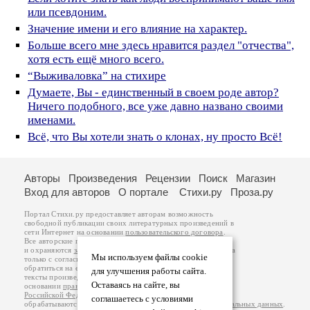
или псевдоним.
Значение имени и его влияние на характер.
Больше всего мне здесь нравится раздел "отчества",
хотя есть ещё много всего.
“Выживаловка” на стихире
Думаете, Вы - единственный в своем роде автор?
Ничего подобного, все уже давно названо своими
именами.
Всё, что Вы хотели знать о клонах, ну просто Всё!
Авторы
Произведения
Рецензии
Поиск
Магазин
Вход для авторов
О портале
Стихи.ру
Проза.ру
Портал Стихи.ру предоставляет авторам возможность
свободной публикации своих литературных произведений в
сети Интернет на основании
пользовательского договора
.
Все авторские права на произведения принадлежат авторам
и охраняются
законом
. Перепечатка произведений возможна
Мы используем файлы cookie
только с согласия его автора, к которому вы можете
обратиться на его авторской странице. Ответственность за
для улучшения работы сайта.
тексты произведений авторы несут самостоятельно на
Оставаясь на сайте, вы
основании
правил публикации
и
законодательства
Российской Федерации
. Данные пользователей
соглашаетесь с условиями
обрабатываются на основании
Политики обработки персональных данных
.