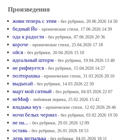
Произведения
живи теперь с этим
- без рубрики, 20.06.2026 14:50
бедный Йо
- иронические стихи, 17.06.2026 14:39
ода к радости
- без рубрики, 07.06.2026 20:36
короче
- иронические стихи, 25.04.2026 17:18
ойся
- без рубрики, 20.04.2026 15:10
идеальный шторм
- без рубрики, 19.04.2026 13:40
не рифмуется
- без рубрики, 15.04.2026 14:27
полторашка
- иронические стихи, 31.03.2026 20:10
выдыхай
- без рубрики, 14.03.2026 22:50
март мой ситный
- без рубрики, 04.03.2026 22:07
неМиф
- любовная лирика, 25.02.2026 15:42
владыка мух
- иронические стихи, 12.02.2026 20:46
ночи белых чернил
- без рубрики, 03.02.2026 19:50
не на...
- без рубрики, 29.01.2026 12:09
оставь
- без рубрики, 26.01.2026 18:53
день мотылька
- без рубрики, 04.01.2026 18:11