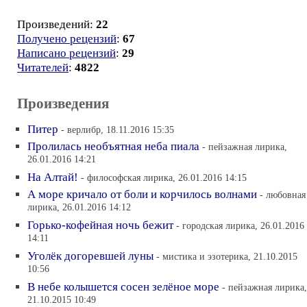
Произведений:
22
Получено рецензий
:
67
Написано рецензий
:
29
Читателей
:
4822
Произведения
Питер
- верлибр, 18.11.2016 15:35
Пролилась необъятная неба пиала
- пейзажная лирика,
26.01.2016 14:21
На Алтай!
- философская лирика, 26.01.2016 14:15
А море кричало от боли и корчилось волнами
- любовная
лирика, 26.01.2016 14:12
Горько-кофейная ночь бежит
- городская лирика, 26.01.2016
14:11
Уголёк догоревшей луны
- мистика и эзотерика, 21.10.2015
10:56
В небе колышется сосен зелёное море
- пейзажная лирика,
21.10.2015 10:49