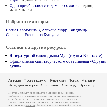
Одни приобретают с годами весомость
- верлибр,
26.01.2016 13:49
Избранные авторы:
Елена Севрюгина 3
,
Алексис Морр
,
Владимир
Селянкин
,
Екатерина Бушуева
Ссылки на другие ресурсы:
Литературный салон Дианы Мун (группа Вконтакте)
Официальный сайт творческого объединения «Струны
души»
Авторы
Произведения
Рецензии
Поиск
Магазин
Вход для авторов
О портале
Стихи.ру
Проза.ру
Портал Стихи.ру предоставляет авторам возможность
свободной публикации своих литературных произведений в
сети Интернет на основании
пользовательского договора
.
Все авторские права на произведения принадлежат авторам
и охраняются
законом
. Перепечатка произведений возможна