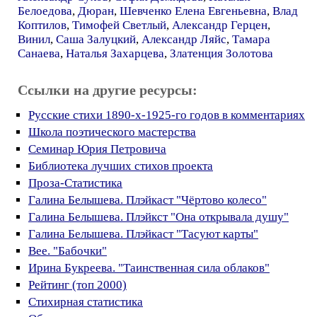
Белоедова
,
Дюран
,
Шевченко Елена Евгеньевна
,
Влад
Коптилов
,
Тимофей Светлый
,
Александр Герцен
,
Винил
,
Саша Залуцкий
,
Александр Ляйс
,
Тамара
Санаева
,
Наталья Захарцева
,
Златенция Золотова
Ссылки на другие ресурсы:
Русские стихи 1890-х-1925-го годов в комментариях
Школа поэтического мастерства
Семинар Юрия Петровича
Библиотека лучших стихов проекта
Проза-Статистика
Галина Белышева. Плэйкаст "Чёртово колесо"
Галина Белышева. Плэйкст "Она открывала душу"
Галина Белышева. Плэйкаст "Тасуют карты"
Bee. "Бабочки"
Ирина Букреева. "Таинственная сила облаков"
Рейтинг (топ 2000)
Стихирная статистика