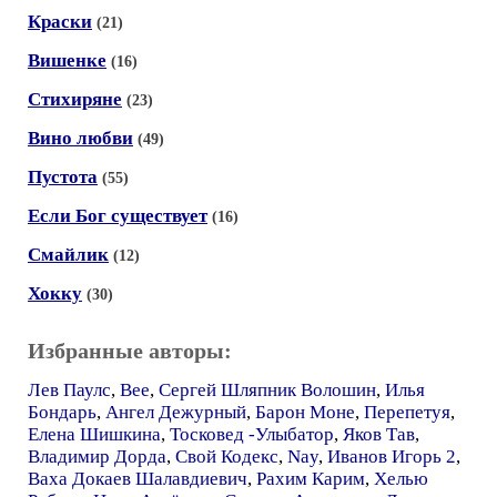
Краски
(21)
Вишенке
(16)
Стихиряне
(23)
Вино любви
(49)
Пустота
(55)
Если Бог существует
(16)
Смайлик
(12)
Хокку
(30)
Избранные авторы:
Лев Паулс
,
Bee
,
Сергей Шляпник Волошин
,
Илья
Бондарь
,
Ангел Дежурный
,
Барон Моне
,
Перепетуя
,
Елена Шишкина
,
Тосковед -Улыбатор
,
Яков Тав
,
Владимир Дорда
,
Свой Кодекс
,
Nay
,
Иванов Игорь 2
,
Ваха Докаев Шалавдиевич
,
Рахим Карим
,
Хелью