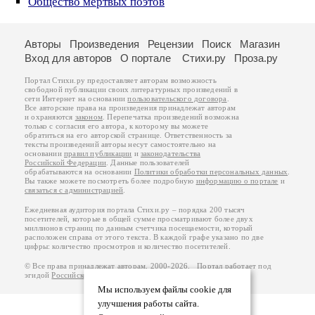
Общество мертвых поэтов
Авторы
Произведения
Рецензии
Поиск
Магазин
Вход для авторов
О портале
Стихи.ру
Проза.ру
Портал Стихи.ру предоставляет авторам возможность
свободной публикации своих литературных произведений в
сети Интернет на основании
пользовательского договора
.
Все авторские права на произведения принадлежат авторам
и охраняются
законом
. Перепечатка произведений возможна
только с согласия его автора, к которому вы можете
обратиться на его авторской странице. Ответственность за
тексты произведений авторы несут самостоятельно на
основании
правил публикации
и
законодательства
Российской Федерации
. Данные пользователей
обрабатываются на основании
Политики обработки персональных данных
.
Вы также можете посмотреть более подробную
информацию о портале
и
связаться с администрацией
.
Ежедневная аудитория портала Стихи.ру – порядка 200 тысяч
посетителей, которые в общей сумме просматривают более двух
миллионов страниц по данным счетчика посещаемости, который
расположен справа от этого текста. В каждой графе указано по две
цифры: количество просмотров и количество посетителей.
© Все права принадлежат авторам, 2000-2026. Портал работает под
эгидой
Российского союза писателей
.
18+
Мы используем файлы cookie для
улучшения работы сайта.