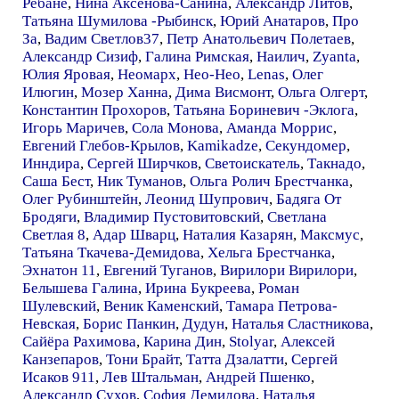
Ребане
,
Нина Аксёнова-Санина
,
Александр Литов
,
Татьяна Шумилова -Рыбинск
,
Юрий Анатаров
,
Про
За
,
Вадим Светлов37
,
Петр Анатольевич Полетаев
,
Александр Сизиф
,
Галина Римская
,
Наилич
,
Zyanta
,
Юлия Яровая
,
Неомарх
,
Нео-Нео
,
Lenas
,
Олег
Илюгин
,
Мозер Ханна
,
Дима Висмонт
,
Ольга Олгерт
,
Константин Прохоров
,
Татьяна Бориневич -Эклога
,
Игорь Маричев
,
Сола Монова
,
Аманда Моррис
,
Евгений Глебов-Крылов
,
Kamikadze
,
Cекундомер
,
Инндира
,
Сергей Ширчков
,
Светоискатель
,
Такнадо
,
Саша Бест
,
Ник Туманов
,
Ольга Ролич Брестчанка
,
Олег Рубинштейн
,
Леонид Шупрович
,
Бадяга От
Бродяги
,
Владимир Пустовитовский
,
Светлана
Светлая 8
,
Адар Шварц
,
Наталия Казарян
,
Максмус
,
Татьяна Ткачева-Демидова
,
Хельга Брестчанка
,
Эхнатон 11
,
Евгений Туганов
,
Вирилори Вирилори
,
Белышева Галина
,
Ирина Букреева
,
Роман
Шулевский
,
Веник Каменский
,
Тамара Петрова-
Невская
,
Борис Панкин
,
Дудун
,
Наталья Сластникова
,
Сайёра Рахимова
,
Карина Дин
,
Stolyar
,
Алексей
Канзепаров
,
Тони Брайт
,
Татта Дзалатти
,
Сергей
Исаков 911
,
Лев Штальман
,
Андрей Пшенко
,
Александр Сухов
,
София Демидова
,
Наталья