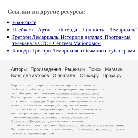
Ссылки на другие ресурсы:
В контакте
Плейкаст " Артист... Легенда... Личность... Лемаршаль"
Грегори Лемаршаль. История в деталях. Программа
телеканала СТС с Сергеем Майоровым
Концерт Грегори Лемаршаля в Олимпии с субтитрами
Авторы
Произведения
Рецензии
Поиск
Магазин
Вход для авторов
О портале
Стихи.ру
Проза.ру
Портал Стихи.ру предоставляет авторам возможность
свободной публикации своих литературных произведений в
сети Интернет на основании
пользовательского договора
.
Все авторские права на произведения принадлежат авторам
и охраняются
законом
. Перепечатка произведений возможна
только с согласия его автора, к которому вы можете
обратиться на его авторской странице. Ответственность за
тексты произведений авторы несут самостоятельно на
основании
правил публикации
и
законодательства
Российской Федерации
. Данные пользователей
обрабатываются на основании
Политики обработки персональных данных
.
Вы также можете посмотреть более подробную
информацию о портале
и
связаться с администрацией
.