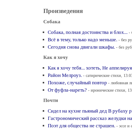
Произведения
Собака
Собака, полная достоинства и блох...
-
Всё в тему, только надо меньше.
- без р
Сегодня снова двигали шкафы.
- без ру
Как я хочу
Как я хочу тебя... хотеть, Не аппелируя
Район Мелроуз.
- сатирические стихи, 13.0
Похоже, случайный повтор
- любовная л
От фуфла-нареть?
- иронические стихи, 13
Почти
Сидел на кухне пьяный дед В рубаху 
Гастрономический рассказ желудки н
Поэт для общества не страшен.
- эссе и