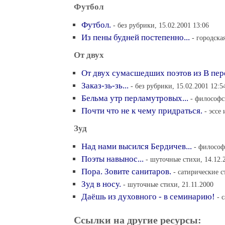
Футбол
Футбол.
- без рубрики, 15.02.2001 13:06
Из пены будней постепенно...
- городска
От двух
От двух сумасшедших поэтов из В пер
Заказ-зь-зь...
- без рубрики, 15.02.2001 12:5
Бельма утр перламутровых...
- философс
Почти что не к чему придраться.
- эссе
Зуд
Над нами высился Бердичев...
- философ
Поэты навынос...
- шуточные стихи, 14.12.
Пора. Зовите санитаров.
- сатирические с
Зуд в носу.
- шуточные стихи, 21.11.2000
Даёшь из духовного - в семинарию!
- 
Ссылки на другие ресурсы: