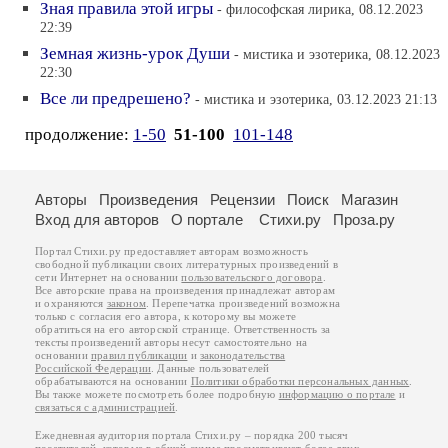
Зная правила этой игры
- философская лирика, 08.12.2023
22:39
Земная жизнь-урок Души
- мистика и эзотерика, 08.12.2023
22:30
Все ли предрешено?
- мистика и эзотерика, 03.12.2023 21:13
продолжение:
1-50
51-100
101-148
Авторы
Произведения
Рецензии
Поиск
Магазин
Вход для авторов
О портале
Стихи.ру
Проза.ру
Портал Стихи.ру предоставляет авторам возможность
свободной публикации своих литературных произведений в
сети Интернет на основании
пользовательского договора
.
Все авторские права на произведения принадлежат авторам
и охраняются
законом
. Перепечатка произведений возможна
только с согласия его автора, к которому вы можете
обратиться на его авторской странице. Ответственность за
тексты произведений авторы несут самостоятельно на
основании
правил публикации
и
законодательства
Российской Федерации
. Данные пользователей
обрабатываются на основании
Политики обработки персональных данных
.
Вы также можете посмотреть более подробную
информацию о портале
и
связаться с администрацией
.
Ежедневная аудитория портала Стихи.ру – порядка 200 тысяч